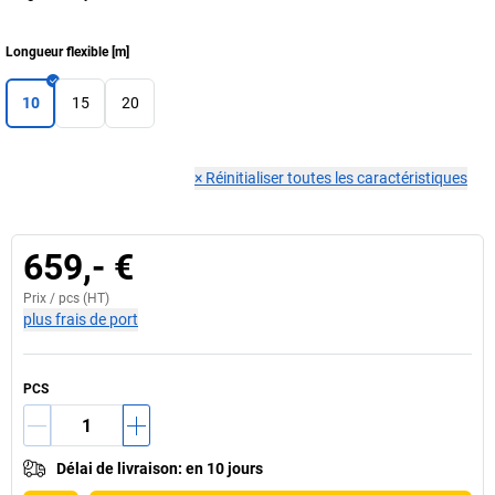
Longueur flexible
[
m
]
10
15
20
×
Réinitialiser toutes les caractéristiques
659,- €
Prix /
pcs
(HT)
plus frais de port
PCS
Délai de livraison
:
en 10 jours