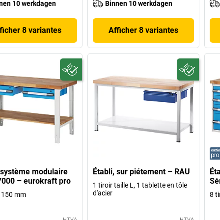
nen 10 werkdagen
Binnen 10 werkdagen
ficher 8 variantes
Afficher 8 variantes
, système modulaire
Établi, sur piétement – RAU
Ét
7000 – eurokraft pro
Sé
1 tiroir taille L, 1 tablette en tôle
d'acier
rs 150 mm
8 ti
HTVA
HTVA