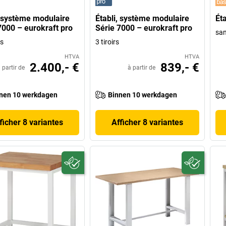
, système modulaire
Établi, système modulaire
Éta
7000 – eurokraft pro
Série 7000 – eurokraft pro
san
rs
3 tiroirs
HTVA
HTVA
2.400,- €
839,- €
 partir de
à partir de
nen 10 werkdagen
Binnen 10 werkdagen
ficher 8 variantes
Afficher 8 variantes