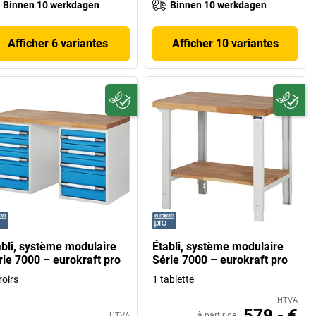
Binnen 10 werkdagen
Binnen 10 werkdagen
Afficher 6 variantes
Afficher 10 variantes
abli, système modulaire
Établi, système modulaire
rie 7000 – eurokraft pro
Série 7000 – eurokraft pro
roirs
1 tablette
HTVA
579,- €
à partir de
HTVA