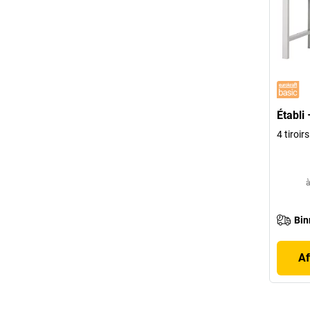
Établi
4 tiroi
à
Bin
Af