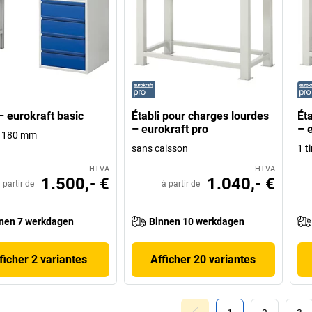
 – eurokraft basic
Établi pour charges lourdes
Ét
– eurokraft pro
– 
rs 180 mm
sans caisson
1 ti
HTVA
HTVA
1.500,- €
1.040,- €
 partir de
à partir de
nen 7 werkdagen
Binnen 10 werkdagen
ficher 2 variantes
Afficher 20 variantes