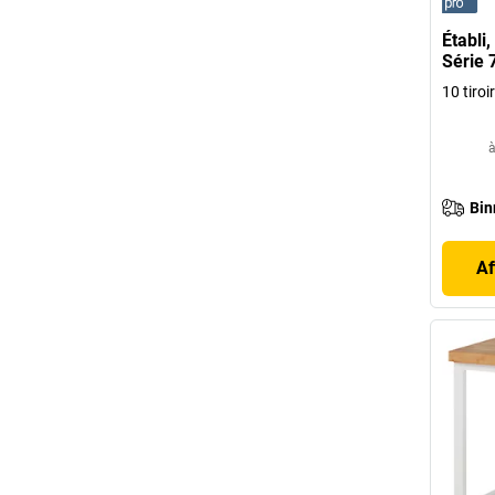
Établi
Série 
10 tiroi
à
Bin
Af