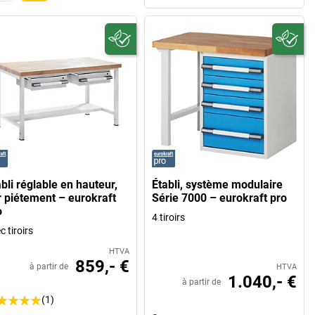
bli réglable en hauteur,
Établi, système modulaire
r piétement – eurokraft
Série 7000 – eurokraft pro
o
4 tiroirs
c tiroirs
HTVA
859,- €
à partir de
HTVA
1.040,- €
à partir de
(1)