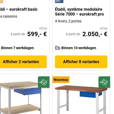
bli – eurokraft basic
Établi, système modulaire
Série 7000 – eurokraft pro
s caissons
4 tiroirs, 2 portes
HTVA
HTVA
599,- €
2.050,- €
à partir de
à partir de
Binnen 7 werkdagen
Binnen 10 werkdagen
Afficher 2 variantes
Afficher 8 variantes
Nouveau