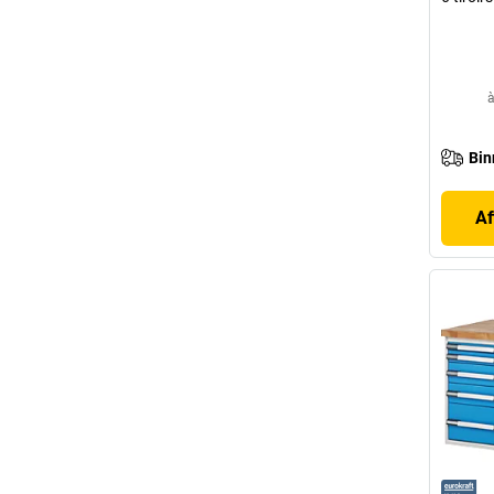
à
Bin
Af