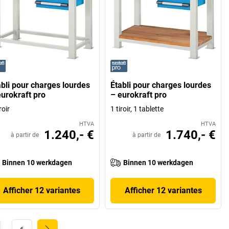
abli pour charges lourdes
Établi pour charges lourdes
eurokraft pro
– eurokraft pro
roir
1 tiroir, 1 tablette
HTVA
HTVA
1.240,- €
1.740,- €
à partir de
à partir de
Binnen 10 werkdagen
Binnen 10 werkdagen
Afficher 12 variantes
Afficher 12 variantes