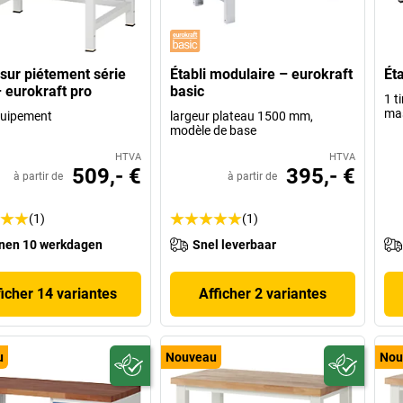
, sur piétement série
Établi modulaire – eurokraft
Ét
 eurokraft pro
basic
1 ti
mas
quipement
largeur plateau 1500 mm,
modèle de base
HTVA
HTVA
509,- €
395,- €
à partir de
à partir de
(1)
(1)
nen 10 werkdagen
Snel leverbaar
ficher 14 variantes
Afficher 2 variantes
u
Nouveau
Nou