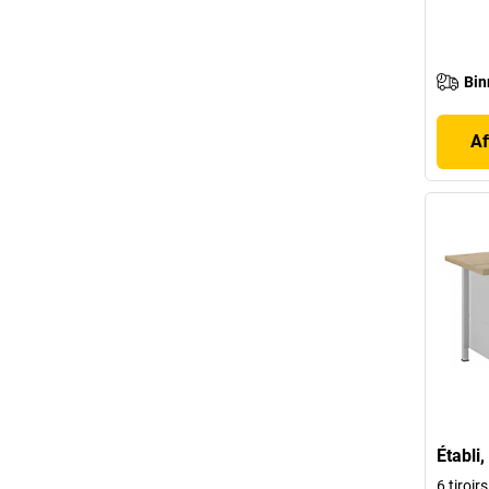
Bin
Af
Établi
6 tiroirs