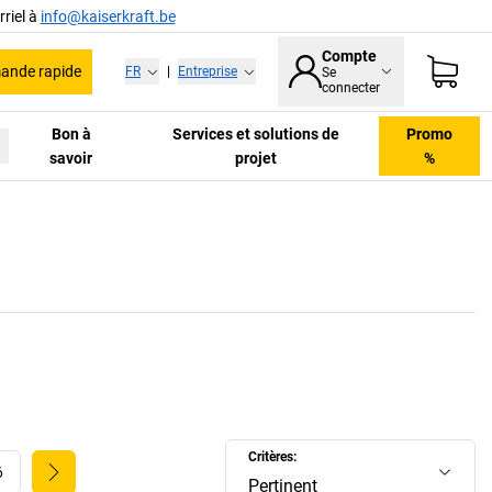
riel à
info@kaiserkraft.be
Compte
nde rapide
FR
|
Entreprise
Se
connecter
Bon à
Services et solutions de
Promo
savoir
projet
%
Critères:
6
Pertinent