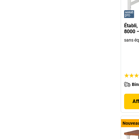
Établi
8000 –
sans é
Bin
Af
Nouvea