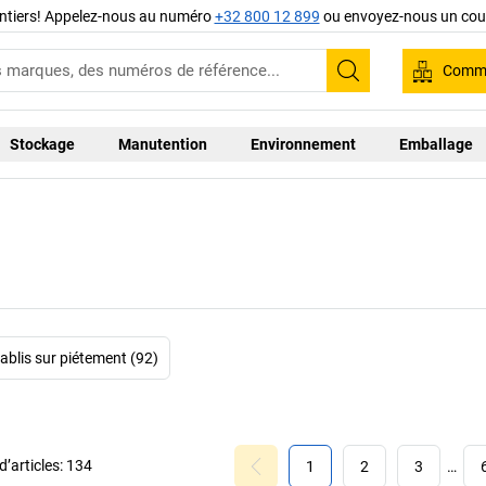
ntiers! Appelez-nous au numéro
+32 800 12 899
ou envoyez-nous un cour
Comma
Recherche
Stockage
Manutention
Environnement
Emballage
tablis sur piétement (92)
’articles:
134
1
2
3
…