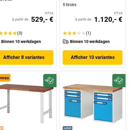
5 tiroirs
HTVA
HTVA
529,- €
1.120,- €
à partir de
à partir de
(3)
(1)
Binnen 10 werkdagen
Binnen 10 werkdagen
Afficher 8 variantes
Afficher 10 variantes
veau