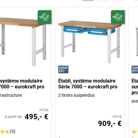
, système modulaire
Établi, système modulaire
Éta
7000 – eurokraft pro
Série 7000 – eurokraft pro
su
pr
frastructure
2 tiroirs suspendus
ave
HTVA
495,- €
à partir de
HTVA
909,- €
(3)