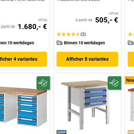
HTVA
505,- €
à partir de
HTVA
1.680,- €
 partir de
(2)
nen 10 werkdagen
Binnen 10 werkdagen
ficher 4 variantes
Afficher 8 variantes
Nou