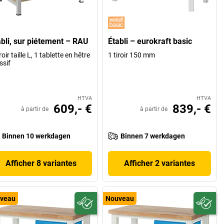
abli, sur piétement – RAU
Établi – eurokraft basic
roir taille L, 1 tablette en hêtre
1 tiroir 150 mm
sif
HTVA
HTVA
609,- €
839,- €
à partir de
à partir de
Binnen 10 werkdagen
Binnen 7 werkdagen
Afficher 8 variantes
Afficher 2 variantes
veau
Nouveau