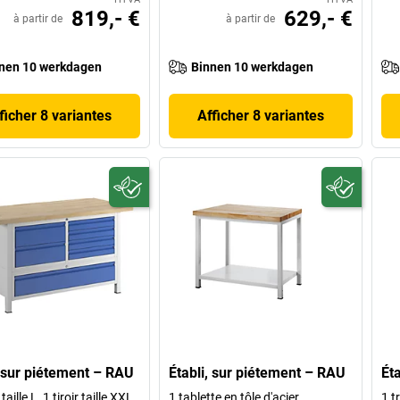
819,- €
629,- €
à partir de
à partir de
nen 10 werkdagen
Binnen 10 werkdagen
ficher 8 variantes
Afficher 8 variantes
, sur piétement – RAU
Établi, sur piétement – RAU
Ét
 taille L, 1 tiroir taille XXL
1 tablette en tôle d'acier
1 t