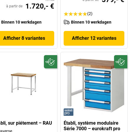
1.720,- €
à partir de
(2)
Binnen 10 werkdagen
Binnen 10 werkdagen
Afficher 8 variantes
Afficher 12 variantes
abli, sur piétement – RAU
Établi, système modulaire
Série 7000 – eurokraft pro
raverse