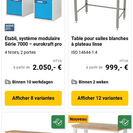
Établi, système modulaire
Table pour salles blanches
Série 7000 – eurokraft pro
à plateau lisse
4 tiroirs, 2 portes
ISO 14644-1:4
HTVA
HTVA
2.050,- €
999,- €
à partir de
à partir de
Binnen 10 werkdagen
Binnen 2 weken
Afficher 8 variantes
Afficher 12 variantes
Nouveau