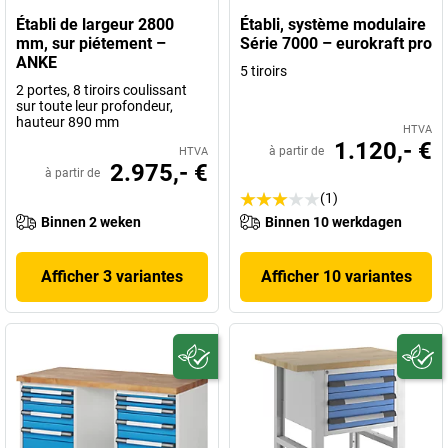
Établi de largeur 2800
Établi, système modulaire
mm, sur piétement –
Série 7000 – eurokraft pro
ANKE
5 tiroirs
2 portes, 8 tiroirs coulissant
sur toute leur profondeur,
hauteur 890 mm
HTVA
1.120,- €
à partir de
HTVA
2.975,- €
à partir de
(1)
Binnen 2 weken
Binnen 10 werkdagen
Afficher 3 variantes
Afficher 10 variantes