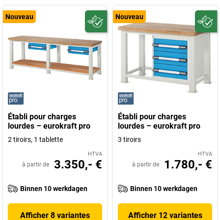
Nouveau
Nouveau
Établi pour charges
Établi pour charges
lourdes – eurokraft pro
lourdes – eurokraft pro
2 tiroirs, 1 tablette
3 tiroirs
HTVA
HTVA
3.350,- €
1.780,- €
à partir de
à partir de
Binnen 10 werkdagen
Binnen 10 werkdagen
Afficher 8 variantes
Afficher 12 variantes