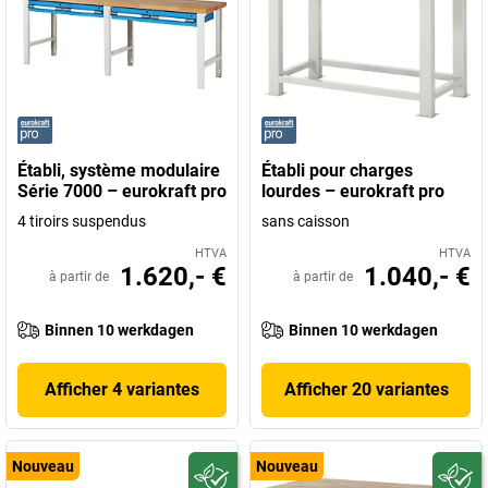
Établi, système modulaire
Établi pour charges
Série 7000 – eurokraft pro
lourdes – eurokraft pro
4 tiroirs suspendus
sans caisson
HTVA
HTVA
1.620,- €
1.040,- €
à partir de
à partir de
Binnen 10 werkdagen
Binnen 10 werkdagen
Afficher 4 variantes
Afficher 20 variantes
Nouveau
Nouveau