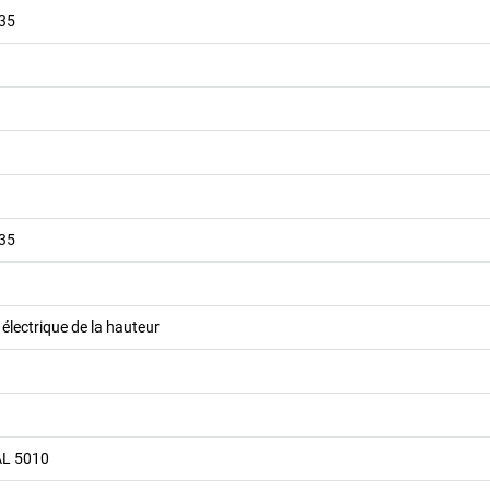
035
035
 électrique de la hauteur
AL 5010