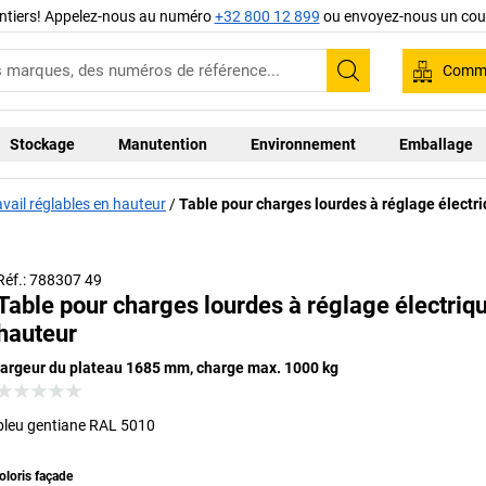
ntiers! Appelez-nous au numéro
+32 800 12 899
ou envoyez-nous un cour
Comma
Recherche
Stockage
Manutention
Environnement
Emballage
ravail réglables en hauteur
Table pour charges lourdes à réglage électri
Réf.: 788307 49
Table pour charges lourdes à réglage électriqu
hauteur
largeur du plateau 1685 mm, charge max. 1000 kg
bleu gentiane RAL 5010
oloris façade