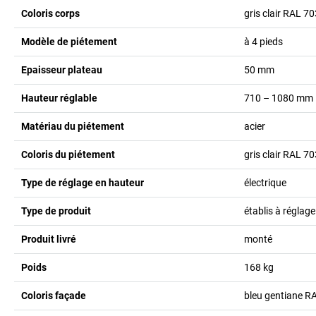
Coloris corps
gris clair RAL 7
Modèle de piétement
à 4 pieds
Epaisseur plateau
50
mm
Hauteur réglable
710 – 1080
mm
Matériau du piétement
acier
Coloris du piétement
gris clair RAL 7
Type de réglage en hauteur
électrique
Type de produit
établis à réglage
Produit livré
monté
Poids
168
kg
Coloris façade
bleu gentiane R