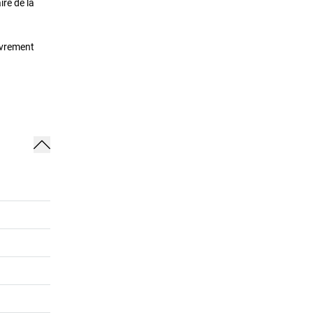
re de la
uvrement