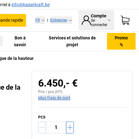
riel à
info@kaiserkraft.be
Compte
nde rapide
FR
|
Entreprise
Se
connecter
Bon à
Services et solutions de
Promo
savoir
projet
%
que de la hauteur
6.450,- €
e de la
Prix /
pcs
(HT)
plus frais de port
PCS