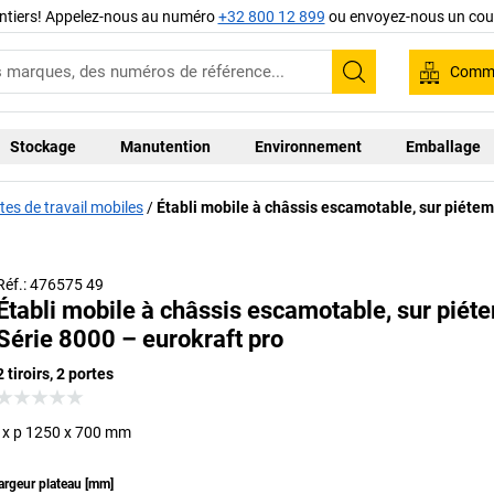
ntiers! Appelez-nous au numéro
+32 800 12 899
ou envoyez-nous un cour
Comma
Recherche
Stockage
Manutention
Environnement
Emballage
tes de travail mobiles
Établi mobile à châssis escamotable, sur piéte
Réf.: 476575 49
Établi mobile à châssis escamotable, sur piét
Série 8000 – eurokraft pro
2 tiroirs, 2 portes
l x p 1250 x 700 mm
argeur plateau
[
mm
]