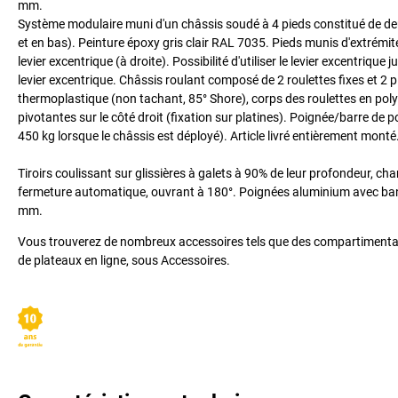
mm.
Système modulaire muni d'un châssis soudé à 4 pieds constitué de deux
et en bas). Peinture époxy gris clair RAL 7035. Pieds munis d'extrémi
levier excentrique (à droite). Possibilité d'utiliser le levier excentriqu
levier excentrique. Châssis roulant composé de 2 roulettes fixes et
thermoplastique (non tachant, 85° Shore), corps des roulettes en polyp
pivotantes sur le côté droit (fixation sur platines). Poignée/barre d
450 kg lorsque le châssis est déployé). Article livré entièrement monté
Tiroirs coulissant sur glissières à galets à 90% de leur profondeur, ch
fermeture automatique, ouvrant à 180°. Poignées aluminium avec bande
mm.
Vous trouverez de nombreux accessoires tels que des compartimentatio
de plateaux en ligne, sous Accessoires.