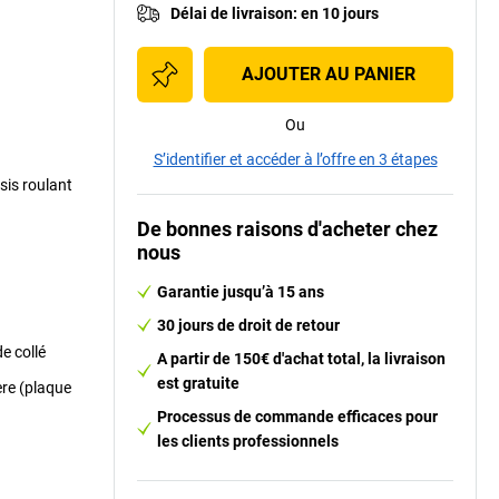
Délai de livraison
:
en 10 jours
AJOUTER AU PANIER
Ou
S’identifier et accéder à l’offre en 3 étapes
sis roulant
De bonnes raisons d'acheter chez
nous
Garantie jusqu’à 15 ans
30 jours de droit de retour
e collé
A partir de 150€ d'achat total, la livraison
est gratuite
ère (plaque
Processus de commande efficaces pour
les clients professionnels