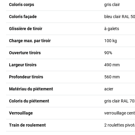
Coloris corps
gris clair
Coloris façade
bleu clair RAL 5
Glissière de tiroir
à galets
Charge max. par tiroir
100
kg
Ouverture tiroirs
90%
Largeur tiroirs
490
mm
Profondeur tiroirs
560
mm
Matériau du piétement
acier
Coloris du piétement
gris clair RAL 7
Verrouillage
verrouillage cent
Train de roulement
2 roulettes pivot