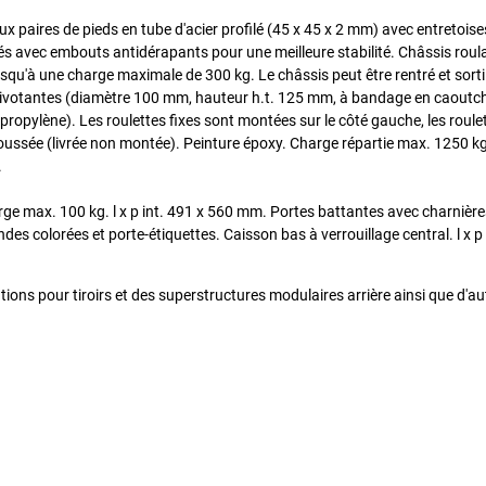
 paires de pieds en tube d'acier profilé (45 x 45 x 2 mm) avec entretoise
tés avec embouts antidérapants pour une meilleure stabilité. Châssis roul
e jusqu'à une charge maximale de 300 kg. Le châssis peut être rentré et sorti 
 2 pivotantes (diamètre 100 mm, hauteur h.t. 125 mm, à bandage en caout
ropylène). Les roulettes fixes sont montées sur le côté gauche, les roule
e poussée (livrée non montée). Peinture époxy. Charge répartie max. 1250 k
.
arge max. 100 kg. l x p int. 491 x 560 mm. Portes battantes avec charnières
s colorées et porte-étiquettes. Caisson bas à verrouillage central. l x p
ns pour tiroirs et des superstructures modulaires arrière ainsi que d'au