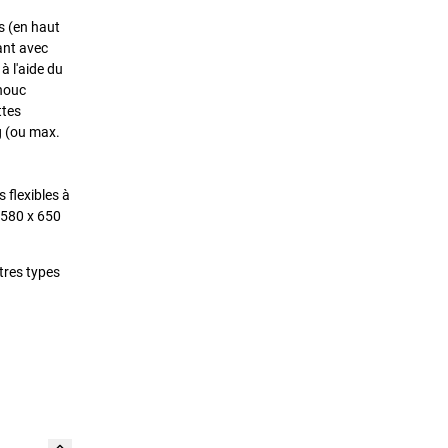
s (en haut
ant avec
à l'aide du
chouc
ttes
g (ou max.
 flexibles à
 580 x 650
tres types