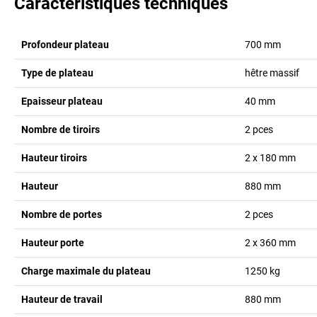
Caractéristiques techniques
Profondeur plateau
700
mm
Type de plateau
hêtre massif
Epaisseur plateau
40
mm
Nombre de tiroirs
2
pces
Hauteur tiroirs
2 x 180
mm
Hauteur
880
mm
Nombre de portes
2
pces
Hauteur porte
2 x 360
mm
Charge maximale du plateau
1250
kg
Hauteur de travail
880
mm