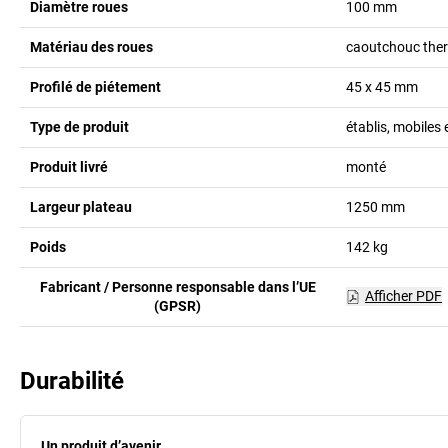
Diamètre roues
100
mm
Matériau des roues
caoutchouc the
Profilé de piétement
45 x 45
mm
Type de produit
établis, mobiles
Produit livré
monté
Largeur plateau
1250
mm
Poids
142
kg
Fabricant / Personne responsable dans l’UE
Afficher PDF
(GPSR)
Durabilité
Un produit d’avenir