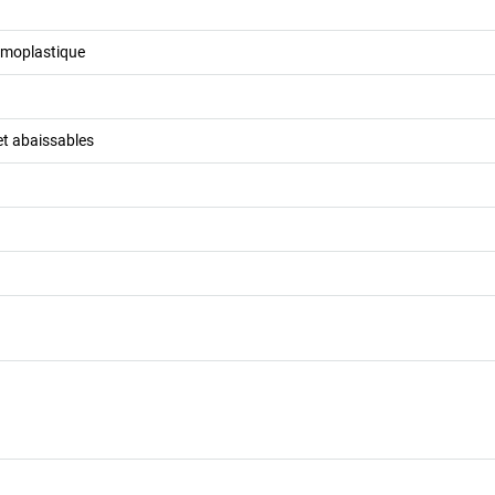
rmoplastique
 et abaissables