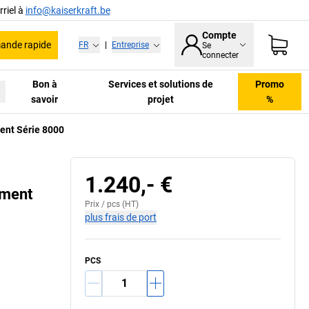
riel à
info@kaiserkraft.be
Compte
nde rapide
FR
|
Entreprise
Se
connecter
Bon à
Services et solutions de
Promo
savoir
projet
%
ment Série 8000
1.240,- €
ement
Prix /
pcs
(HT)
plus frais de port
PCS