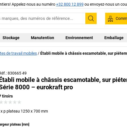
ntiers! Appelez-nous au numéro
+32 800 12 899
ou envoyez-nous un cour
Comma
Recherche
Stockage
Manutention
Environnement
Emballage
tes de travail mobiles
Établi mobile à châssis escamotable, sur piéte
Réf.: 830665 49
Établi mobile à châssis escamotable, sur piét
Série 8000 – eurokraft pro
7 tiroirs
l x p plateau 1250 x 700 mm
argeur plateau
[
mm
]