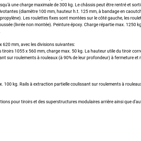
e jusqu'à une charge maximale de 300 kg. Le châssis peut être rentré et sorti 
 2 pivotantes (diamètre 100 mm, hauteur h.t. 125 mm, à bandage en caout
ropylène). Les roulettes fixes sont montées sur le côté gauche, les roule
e poussée (livrée non montée). Peinture époxy. Charge répartie max. 1250 k
.
x 620 mm, avec les divisions suivantes:
 tiroirs 1055 x 560 mm, charge max. 50 kg. La hauteur utile du tiroir cor
sant sur roulements à rouleaux (à 90% de leur profondeur) à fermeture et 
. 100 kg. Rails à extraction partielle coulissant sur roulements à rouleau
ns pour tiroirs et des superstructures modulaires arrière ainsi que d'au