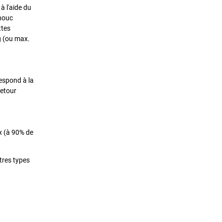
à l'aide du
chouc
ttes
g (ou max.
respond à la
retour
x (à 90% de
tres types