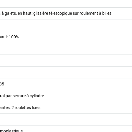
s à galets, en haut: glissière télescopique sur roulement à billes
 haut: 100%
035
ral par serrure à cylindre
antes, 2 roulettes fixes
rmoplastique