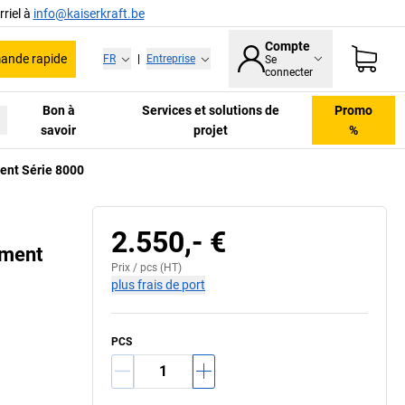
riel à
info@kaiserkraft.be
Compte
nde rapide
FR
|
Entreprise
Se
connecter
Bon à
Services et solutions de
Promo
savoir
projet
%
ment Série 8000
2.550,- €
ement
Prix /
pcs
(HT)
plus frais de port
PCS