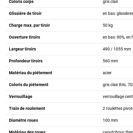
Coloris corps
gris clair
Glissière de tiroir
en bas: glissière
Charge max. par tiroir
50
kg
Ouverture tiroirs
en bas: 90%, en
Largeur tiroirs
490 / 1055
mm
Profondeur tiroirs
560
mm
Matériau du piétement
acier
Coloris du piétement
gris clair RAL 7
Verrouillage
verrouillage cent
Train de roulement
2 roulettes pivot
Diamètre roues
100
mm
Matériau des roues
caoutchouc the