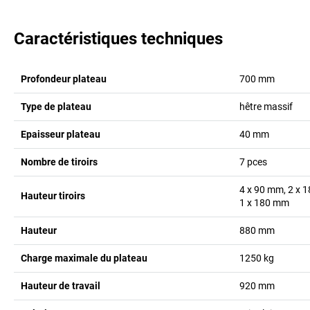
Caractéristiques techniques
Profondeur plateau
700
mm
Type de plateau
hêtre massif
Epaisseur plateau
40
mm
Nombre de tiroirs
7
pces
4 x 90 mm, 2 x 
Hauteur tiroirs
1 x 180
mm
Hauteur
880
mm
Charge maximale du plateau
1250
kg
Hauteur de travail
920
mm