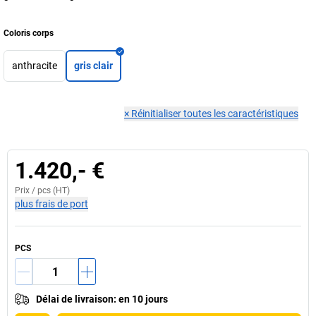
Coloris corps
anthracite
gris clair
×
Réinitialiser toutes les caractéristiques
1.420,- €
Prix /
pcs
(HT)
plus frais de port
PCS
Délai de livraison
:
en 10 jours