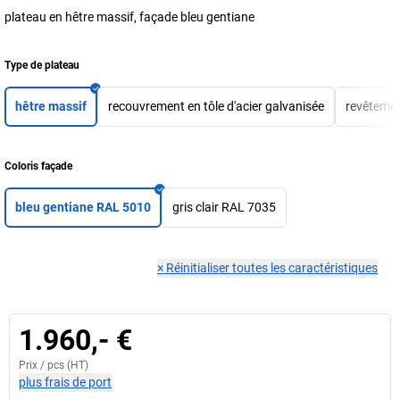
plateau en hêtre massif, façade bleu gentiane
Type de plateau
hêtre massif
recouvrement en tôle d'acier galvanisée
revêtemen
Coloris façade
bleu gentiane RAL 5010
gris clair RAL 7035
×
Réinitialiser toutes les caractéristiques
1.960,- €
Prix /
pcs
(HT)
plus frais de port