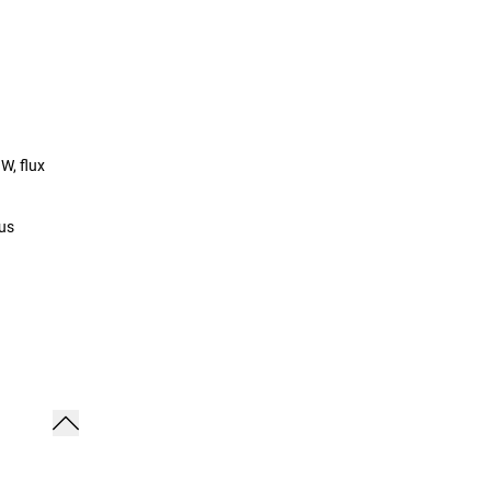
W, flux
ous