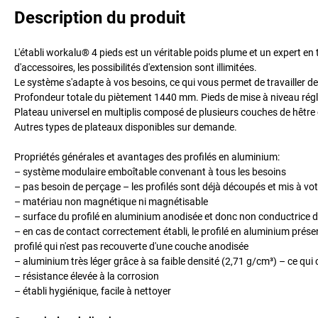
Description du produit
L'établi workalu® 4 pieds est un véritable poids plume et un expert e
d'accessoires, les possibilités d'extension sont illimitées.
Le système s'adapte à vos besoins, ce qui vous permet de travailler d
Profondeur totale du piètement 1440 mm. Pieds de mise à niveau régl
Plateau universel en multiplis composé de plusieurs couches de hêtre
Autres types de plateaux disponibles sur demande.
Propriétés générales et avantages des profilés en aluminium:
– système modulaire emboîtable convenant à tous les besoins
– pas besoin de perçage – les profilés sont déjà découpés et mis à vo
– matériau non magnétique ni magnétisable
– surface du profilé en aluminium anodisée et donc non conductrice d'él
– en cas de contact correctement établi, le profilé en aluminium présen
profilé qui n'est pas recouverte d'une couche anodisée
– aluminium très léger grâce à sa faible densité (2,71 g/cm³) – ce qui 
– résistance élevée à la corrosion
– établi hygiénique, facile à nettoyer