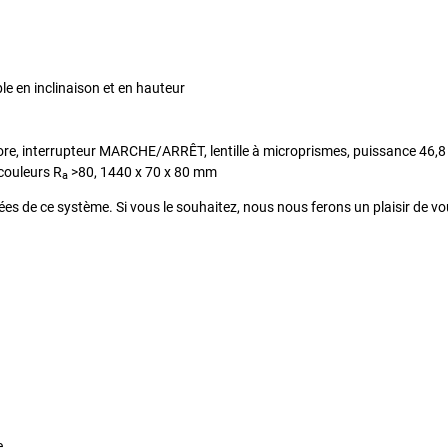
le en inclinaison et en hauteur
lore, interrupteur MARCHE/ARRÊT, lentille à microprismes, puissance 46,8 
couleurs R
>80, 1440 x 70 x 80 mm
a
itées de ce système. Si vous le souhaitez, nous nous ferons un plaisir de v
e