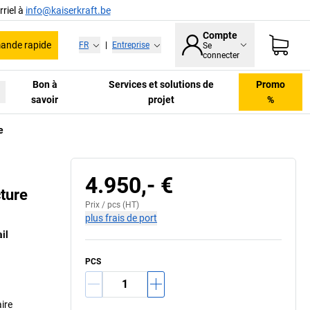
riel à
info@kaiserkraft.be
Compte
nde rapide
FR
|
Entreprise
Se
connecter
Bon à
Services et solutions de
Promo
savoir
projet
%
e
4.950,- €
ture
Prix /
pcs
(HT)
plus frais de port
il
PCS
ire