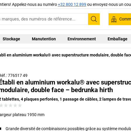
ntiers! Appelez-nous au numéro
+32 800 12 899
ou envoyez-nous un cour
Comma
Recherche
Stockage
Manutention
Environnement
Emballage
abli en aluminium workalu® avec superstructure modulaire, double fac
Réf.: 776517 49
Établi en aluminium workalu® avec superstruc
modulaire, double face – bedrunka hirth
2 tablettes, 4 plaques perforées, 1 passage de câbles, 2 lampes de trava
largeur plateau 1950 mm
Grande diversité de combinaisons possibles grâce au système modula