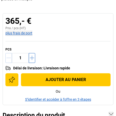
365,- €
Prix /
pcs
(HT)
plus frais de port
PCS
Délai de livraison
:
Livraison rapide
AJOUTER AU PANIER
Ou
S’identifier et accéder à l’offre en 3 étapes
Description du produit