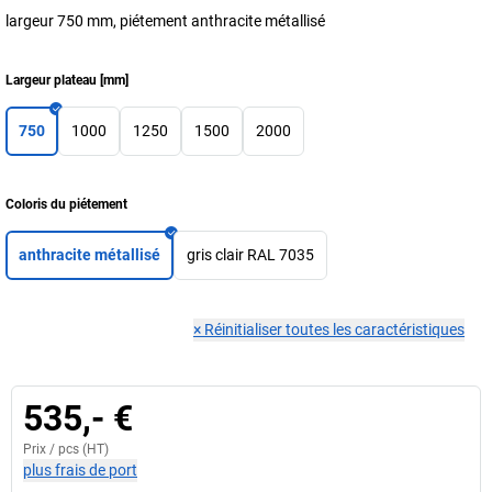
largeur 750 mm, piétement anthracite métallisé
Largeur plateau
[
mm
]
750
1000
1250
1500
2000
Coloris du piétement
anthracite métallisé
gris clair RAL 7035
×
Réinitialiser toutes les caractéristiques
535,- €
Prix /
pcs
(HT)
plus frais de port