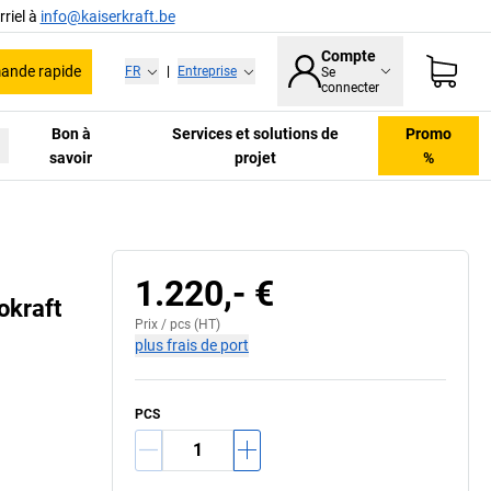
riel à
info@kaiserkraft.be
Compte
nde rapide
FR
|
Entreprise
Se
connecter
Bon à
Services et solutions de
Promo
savoir
projet
%
1.220,- €
okraft
Prix /
pcs
(HT)
plus frais de port
PCS