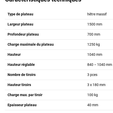
Type de plateau
hêtre massif
Largeur plateau
1500
mm
Profondeur plateau
700
mm
Charge maximale du plateau
1250
kg
Hauteur
1040
mm
Hauteur réglable
840 – 1040
mm
Nombre de tiroirs
3
pces
Hauteur tiroirs
3 x 180
mm
Charge max. par tiroir
100
kg
Epaisseur plateau
40
mm