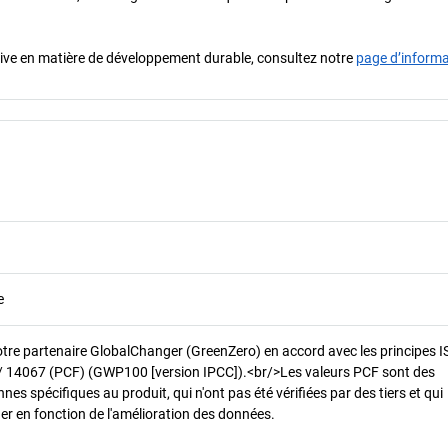
iative en matière de développement durable, consultez notre
page d’inform
e
otre partenaire GlobalChanger (GreenZero) en accord avec les principes 
/ 14067 (PCF) (GWP100 [version IPCC]).<br/>Les valeurs PCF sont des
es spécifiques au produit, qui n'ont pas été vérifiées par des tiers et qui
er en fonction de l'amélioration des données.