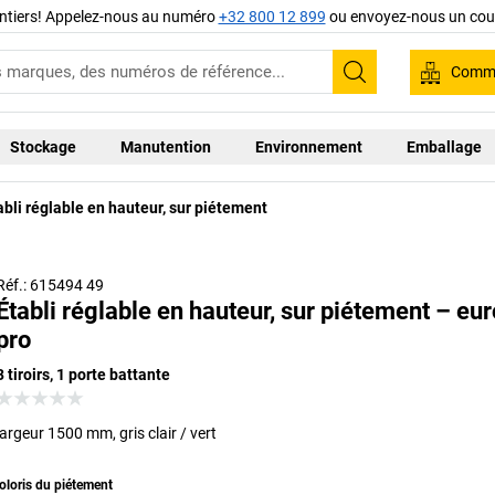
ntiers! Appelez-nous au numéro
+32 800 12 899
ou envoyez-nous un cour
Comma
Recherche
Stockage
Manutention
Environnement
Emballage
abli réglable en hauteur, sur piétement
Réf.: 615494 49
Établi réglable en hauteur, sur piétement – eur
pro
3 tiroirs, 1 porte battante
largeur 1500 mm, gris clair / vert
oloris du piétement