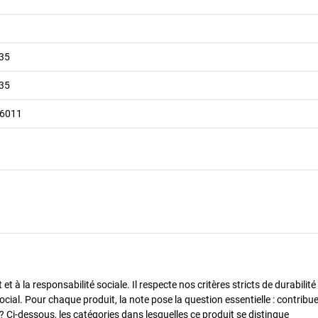
035
035
 6011
 à la responsabilité sociale. Il respecte nos critères stricts de durabilité
cial. Pour chaque produit, la note pose la question essentielle : contribue-
? Ci-dessous, les catégories dans lesquelles ce produit se distingue