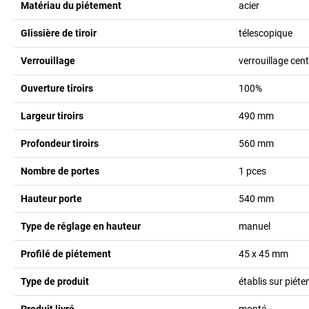
Matériau du piétement
acier
Glissière de tiroir
télescopique
Verrouillage
verrouillage cent
Ouverture tiroirs
100%
Largeur tiroirs
490
mm
Profondeur tiroirs
560
mm
Nombre de portes
1
pces
Hauteur porte
540
mm
Type de réglage en hauteur
manuel
Profilé de piétement
45 x 45
mm
Type de produit
établis sur piét
Produit livré
monté