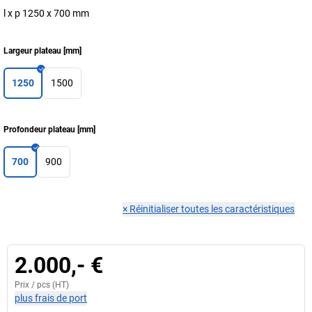
l x p 1250 x 700 mm
Largeur plateau
[
mm
]
1250
1500
Profondeur plateau
[
mm
]
700
900
×
Réinitialiser toutes les caractéristiques
2.000,- €
Prix /
pcs
(HT)
plus frais de port