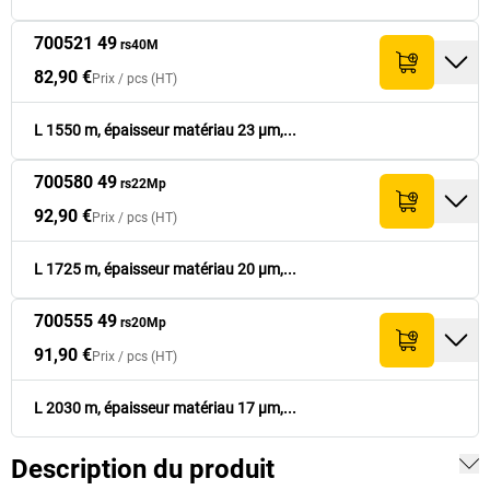
700580 49
92,90 €
1 725
20
tr
92,90 €
700521 49
rs40M
rs22Mp
82,90 €
Prix /
pcs
(HT)
700555 49
91,90 €
2 030
17
tr
91,90 €
rs20Mp
L 1550 m, épaisseur matériau 23 µm,...
700580 49
rs22Mp
92,90 €
Prix /
pcs
(HT)
L 1725 m, épaisseur matériau 20 µm,...
700555 49
rs20Mp
91,90 €
Prix /
pcs
(HT)
L 2030 m, épaisseur matériau 17 µm,...
Description du produit