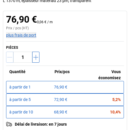
L 1370 m, épaisseur matériau 23 µm, transparent
76,90 €
0,06 €
/
m
Prix /
pcs
(HT)
plus frais de port
PIÈCES
Quantité
Prix
/
pcs
Vous
économisez
à partir de
1
76,90 €
à partir de
5
72,90 €
5,2%
à partir de
10
68,90 €
10,4%
Délai de livraison
:
en 7 jours