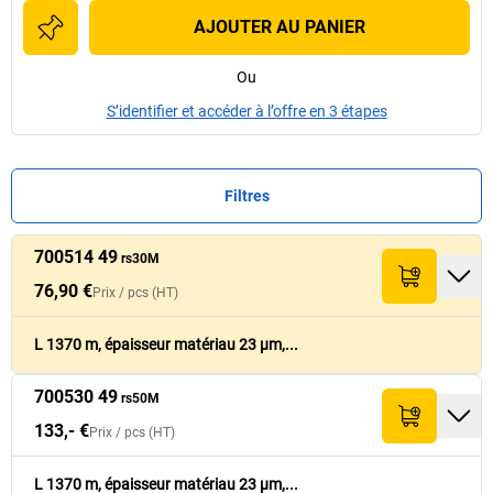
AJOUTER AU PANIER
Ou
S’identifier et accéder à l’offre en 3 étapes
Filtres
700514 49
rs30M
Epaisseur
Epaisseur
Prix /
Prix /
Réf.
Réf.
pcs
pcs
(HT)
(HT)
Quantité
Quantité
Longueur
Longueur
[
[
m
m
]
]
Total (HT)
Total (HT)
matériau
matériau
[
[
µm
µm
]
]
76,90 €
Prix /
pcs
(HT)
76,90 €
700514 49
1 370
23
tr
76,90 €
rs30M
L 1370 m, épaisseur matériau 23 µm,...
700530 49
133,- €
rs50M
700530 49
1 370
23
133,- €
rs50M
133,- €
Prix /
pcs
(HT)
82,90 €
700521 49
1 550
23
82,90 €
rs40M
L 1370 m, épaisseur matériau 23 µm,...