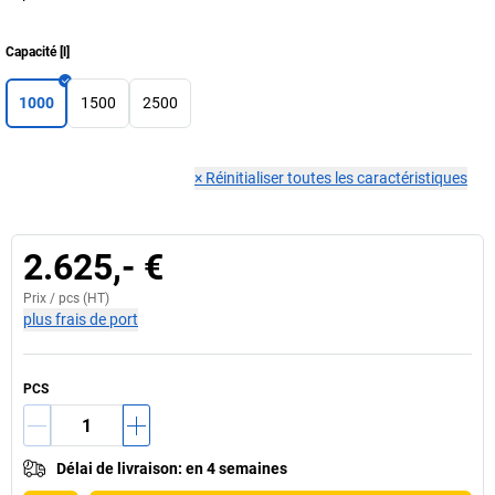
Capacité
[
l
]
1000
1500
2500
×
Réinitialiser toutes les caractéristiques
2.625,- €
Prix /
pcs
(HT)
plus frais de port
PCS
Délai de livraison
:
en 4 semaines