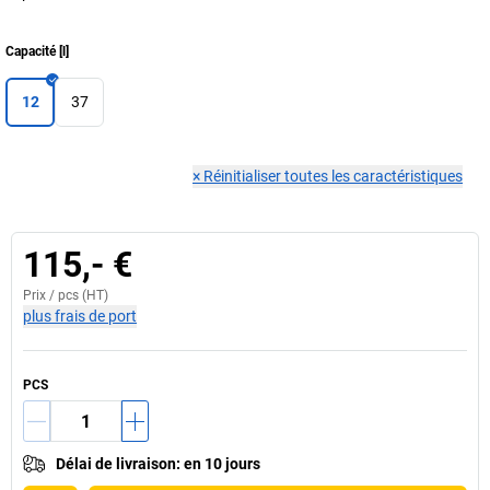
Capacité
[
l
]
12
37
×
Réinitialiser toutes les caractéristiques
115,- €
Prix /
pcs
(HT)
plus frais de port
PCS
Délai de livraison
:
en 10 jours