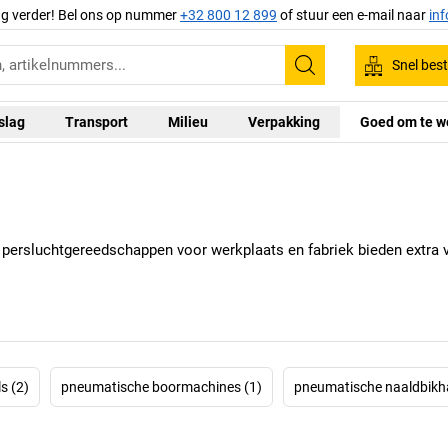
ag verder! Bel ons op nummer
+32 800 12 899
of stuur een e-mail naar
in
Snel best
Zoeken
slag
Transport
Milieu
Verpakking
Goed om te w
 persluchtgereedschappen voor werkplaats en fabriek bieden extra 
s (2)
pneumatische boormachines (1)
pneumatische naaldbikh