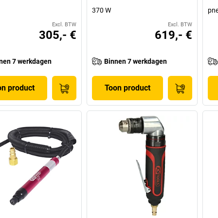
370 W
pn
Excl. BTW
Excl. BTW
305,- €
619,- €
nen 7 werkdagen
Binnen 7 werkdagen
on product
Toon product