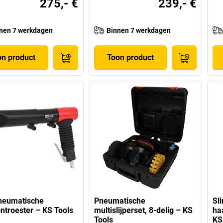
275,- €
239,- €
nen 7 werkdagen
Binnen 7 werkdagen
on product
Toon product
pneumatische
Pneumatische
Sl
ntroester – KS Tools
multislijperset, 8-delig – KS
ha
Tools
KS