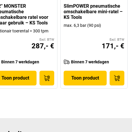
2'' MONSTER
SlimPOWER pneumatische
eumatische
omschakelbare mini-ratel –
schakelbare ratel voor
KS Tools
aar gebruik – KS Tools
max. 6,3 bar (90 psi)
tionair toerental = 300 tpm
Excl. BTW
Excl. BTW
287,- €
171,- €
Binnen 7 werkdagen
Binnen 7 werkdagen
Toon product
Toon product