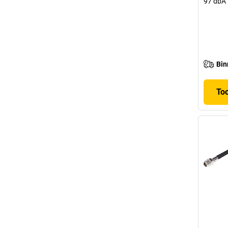
97 dbA
Bin
To