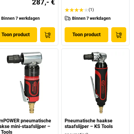
287,- €
(1)
Binnen 7 werkdagen
Binnen 7 werkdagen
Toon product
Toon product
imPOWER pneumatische
Pneumatische haakse
akse mini-staafslijper –
staafslijper – KS Tools
 Tools