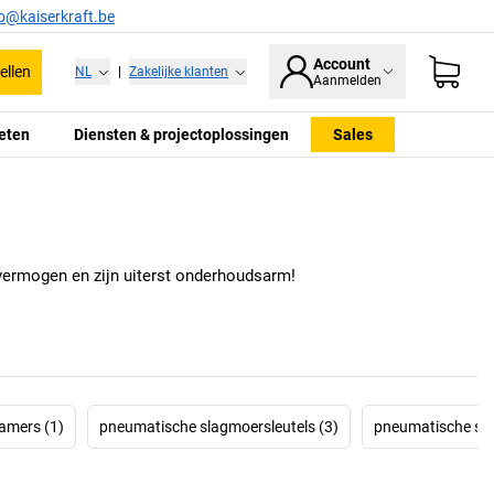
fo@kaiserkraft.be
Account
ellen
NL
|
Zakelijke klanten
Aanmelden
eten
Diensten & projectoplossingen
Sales
vermogen en zijn uiterst onderhoudsarm!
amers (1)
pneumatische slagmoersleutels (3)
pneumatische sli