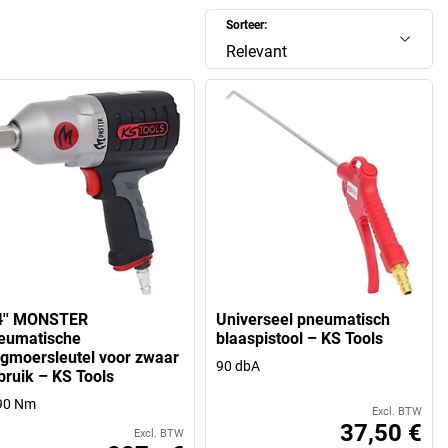
Sorteer:
Relevant
4'' MONSTER
Universeel pneumatisch
eumatische
blaaspistool – KS Tools
agmoersleutel voor zwaar
90 dbA
bruik – KS Tools
90 Nm
Excl. BTW
37,50 €
Excl. BTW