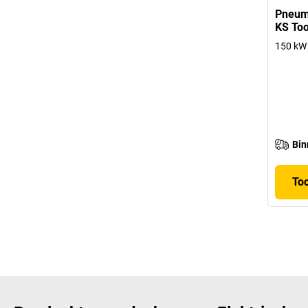
Pneuma
KS Too
150 kW
Bin
To