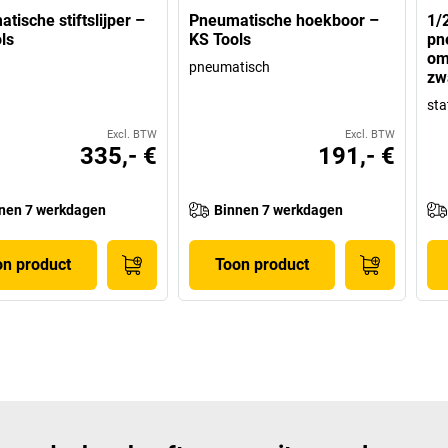
tische stiftslijper –
Pneumatische hoekboor –
1/
ls
KS Tools
pn
om
pneumatisch
zw
sta
Excl. BTW
Excl. BTW
335,- €
191,- €
nen 7 werkdagen
Binnen 7 werkdagen
on product
Toon product