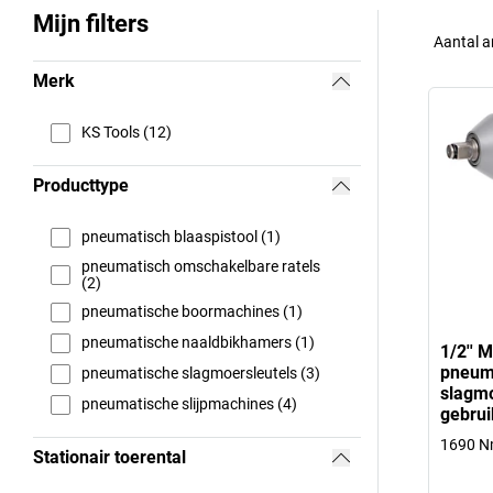
Mijn filters
Aantal a
Merk
KS Tools (12)
Producttype
pneumatisch blaaspistool (1)
pneumatisch omschakelbare ratels
(2)
pneumatische boormachines (1)
pneumatische naaldbikhamers (1)
1/2''
pneum
pneumatische slagmoersleutels (3)
slagmo
pneumatische slijpmachines (4)
gebrui
1690 
Stationair toerental