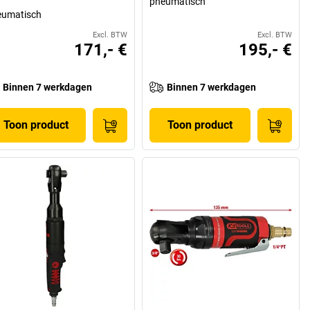
pneumatisch
eumatisch
Excl. BTW
Excl. BTW
171,- €
195,- €
Binnen 7 werkdagen
Binnen 7 werkdagen
Toon product
Toon product