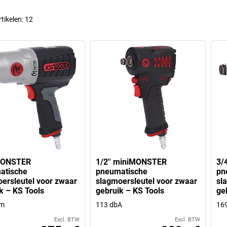
rtikelen:
12
 MONSTER
1/2'' miniMONSTER
3/
atische
pneumatische
pn
ersleutel voor zwaar
slagmoersleutel voor zwaar
sl
k – KS Tools
gebruik – KS Tools
ge
Nm
113 dbA
16
Excl. BTW
Excl. BTW