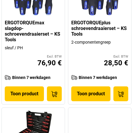
ERGOTORQUEmax
ERGOTORQUEplus
slagdop-
schroevendraaierset – KS
schroevendraaierset – KS
Tools
Tools
2-componentengreep
sleuf / PH
Excl. BTW
Excl. BTW
76,90 €
28,50 €
Binnen 7 werkdagen
Binnen 7 werkdagen
Toon product
Toon product