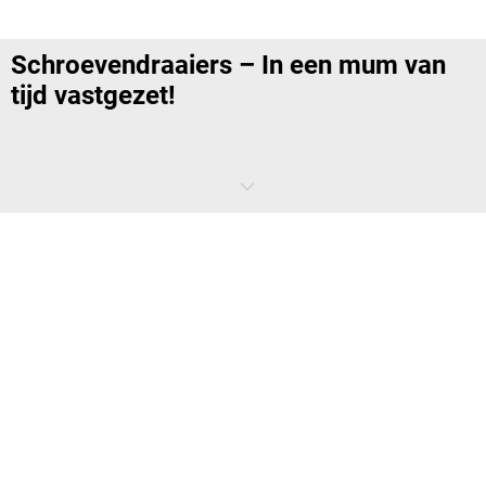
Schroevendraaiers – In een mum van
tijd vastgezet!
Een kleine draai met de pols en de schroef zit al in de schroefdraad.
De schroevendraaier is één van de belangrijkste
handgereedschappen en niet alleen voor professioneel gebruik, maar
ook in de hobbykamer, thuis, op kantoor…
Welke schroevendraaier past op welke
schroef?
Onze schroevendraaiers of houders voor gebruik met bits passen op
een grote verscheidenheid aan schroeven. Kruis- en