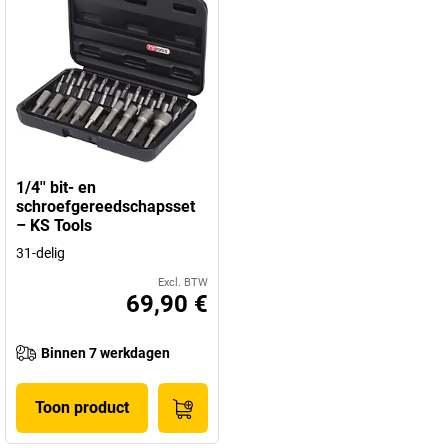
1/4'' bit- en
schroefgereedschapsset
– KS Tools
31-delig
Excl. BTW
69,90 €
Binnen 7 werkdagen
Toon product