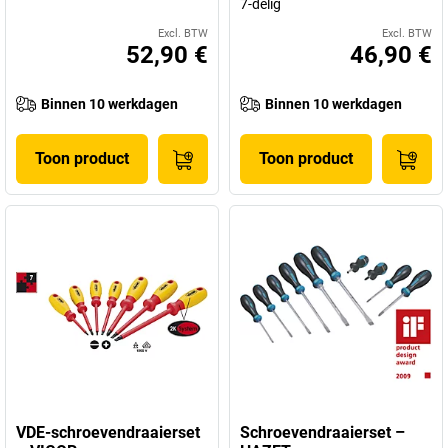
7-delig
Excl. BTW
Excl. BTW
52,90 €
46,90 €
Binnen 10 werkdagen
Binnen 10 werkdagen
Toon product
Toon product
VDE-schroevendraaierset
Schroevendraaierset –