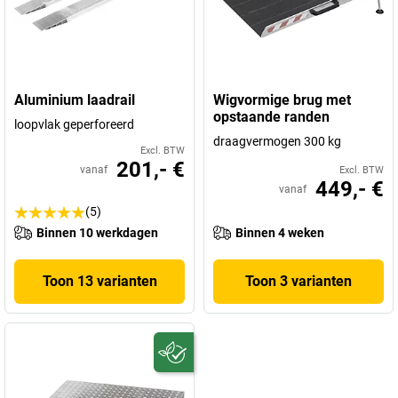
Aluminium laadrail
Wigvormige brug met
opstaande randen
loopvlak geperforeerd
draagvermogen 300 kg
Excl. BTW
201,- €
vanaf
Excl. BTW
449,- €
vanaf
(5)
Binnen 10 werkdagen
Binnen 4 weken
Toon 13 varianten
Toon 3 varianten