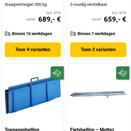
draagvermogen 300 kg
3-voudig verstelbaar
Excl. BTW
Excl. BTW
689,- €
659,- €
vanaf
vanaf
Binnen 10 werkdagen
Binnen 7 werkdagen
Toon 4 varianten
Toon 3 varianten
Toegangshelling,
Fietshelling – Mottez