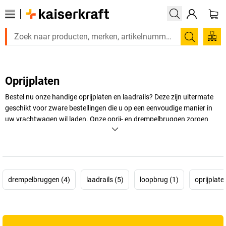
Zoeken
Oprijplaten
Bestel nu onze handige oprijplaten en laadrails? Deze zijn uitermate
geschikt voor zware bestellingen die u op een eenvoudige manier in
uw vrachtwagen wil laden. Onze oprij- en drempelbruggen zorgen
ervoor dat u zonder problemen, uw gereedschap kunt vervoeren over
verhogingen of openingen!
+
Meer weergeven
drempelbruggen (4)
laadrails (5)
loopbrug (1)
oprijplate