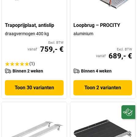
Trapoprijplaat, antislip
Loopbrug – PROCITY
draagvermogen 400 kg
aluminium
Excl. BTW
759,- €
vanaf
Excl. BTW
689,- €
vanaf
(1)
Binnen 2 weken
Binnen 4 weken
Toon 30 varianten
Toon 2 varianten