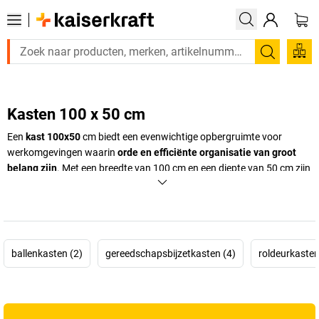
Zoeken
Kasten 100 x 50 cm
Een
kast 100x50
cm biedt een evenwichtige opbergruimte voor
werkomgevingen waarin
orde en efficiënte organisatie van groot
belang zijn
. Met een breedte van 100 cm en een diepte van 50 cm zijn
deze kasten
ideaal voor kantoren, thuiswerkplekken of werkruimtes
waar documenten, ordners en materialen gestructureerd moeten
worden opgeborgen. De afmetingen maken
een comfortabel gebruik
mogelijk zonder de beschikbare ruimte onnodig te beperken
.
ballenkasten (2)
gereedschapsbijzetkasten (4)
roldeurkasten
Hogere modellen, zoals een
kast 100x50x200
, creëren
extra ruimte
voor omvangrijke archivering
en benutten de beschikbare
ruimtehoogte optimaal. Dankzij hun duidelijk gedefinieerde
afmetingen passen de
kasten 100x50
naadloos in bestaande