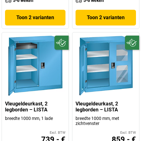
5-6 weken
5-6 weken
Toon 2 varianten
Toon 2 varianten
Vleugeldeurkast, 2
Vleugeldeurkast, 2
legborden – LISTA
legborden – LISTA
breedte 1000 mm, 1 lade
breedte 1000 mm, met
zichtvenster
Excl. BTW
Excl. BTW
739,- €
859,- €