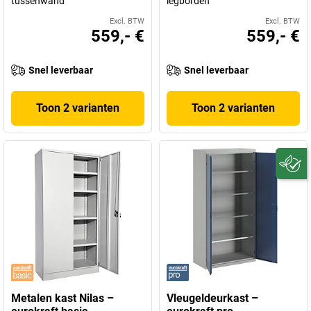
tussenwand
legborden
Excl. BTW
Excl. BTW
559,- €
559,- €
Snel leverbaar
Snel leverbaar
Toon 2 varianten
Toon 2 varianten
Metalen kast Nilas –
Vleugeldeurkast –