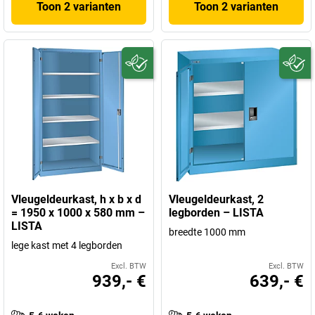
Toon 2 varianten
Toon 2 varianten
Vleugeldeurkast, h x b x d
Vleugeldeurkast, 2
= 1950 x 1000 x 580 mm –
legborden – LISTA
LISTA
breedte 1000 mm
lege kast met 4 legborden
Excl. BTW
Excl. BTW
939,- €
639,- €