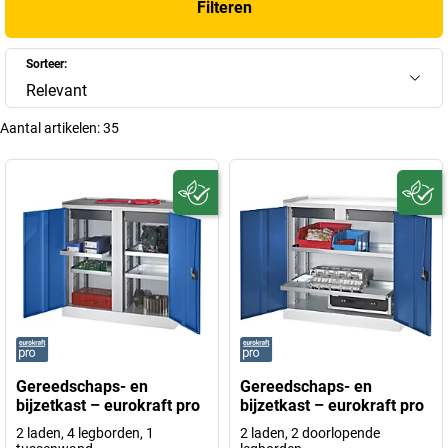
Filteren
ruimteconcepten en dragen bij aan
een geordende werkomgeving
.
+
Meer weergeven
Sorteer:
Relevant
Aantal artikelen:
35
Gereedschaps- en
Gereedschaps- en
bijzetkast – eurokraft pro
bijzetkast – eurokraft pro
2 laden, 4 legborden, 1
2 laden, 2 doorlopende