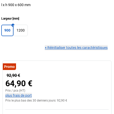
l x h 900 x 600 mm
Largeur
[
mm
]
900
1200
×
Réinitialiser toutes les caractéristiques
Promo
92,90 €
64,90 €
Prix /
pcs
(HT)
plus frais de port
Prix le plus bas des 30 derniers jours:
92,90 €