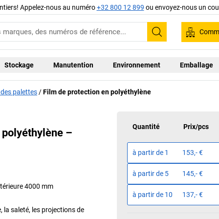
ntiers! Appelez-nous au numéro
+32 800 12 899
ou envoyez-nous un cour
Comma
Recherche
Stockage
Manutention
Environnement
Emballage
 des palettes
Film de protection en polyéthylène
Quantité
Prix
/
pcs
n polyéthylène –
à partir de
1
153,- €
à partir de
5
145,- €
extérieure 4000 mm
à partir de
10
137,- €
 la saleté, les projections de