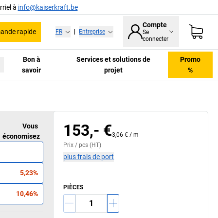
riel à
info@kaiserkraft.be
Compte
nde rapide
FR
|
Entreprise
Se
connecter
Bon à
Services et solutions de
Promo
savoir
projet
%
153,- €
Vous
3,06 €
/
m
économisez
Prix /
pcs
(HT)
plus frais de port
5,23%
PIÈCES
10,46%