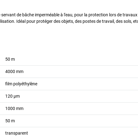
 servant de bâche imperméable à l'eau, pour la protection lors de travaux de
ilisation. Idéal pour protéger des objets, des postes de travail, des sols, et
50
m
4000
mm
film polyéthylène
120
µm
1000
mm
50
m
transparent