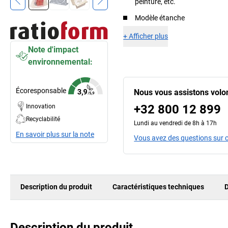
peinture, etc.
Modèle étanche
+
Afficher plus
Note d'impact
environnemental:
Écoresponsable
Nous vous assistons volo
+32 800 12 899
Innovation
Recyclabilité
Lundi au vendredi de 8h à 17h
En savoir plus sur la note
Vous avez des questions sur c
Description du produit
Caractéristiques techniques
D
Description du produit