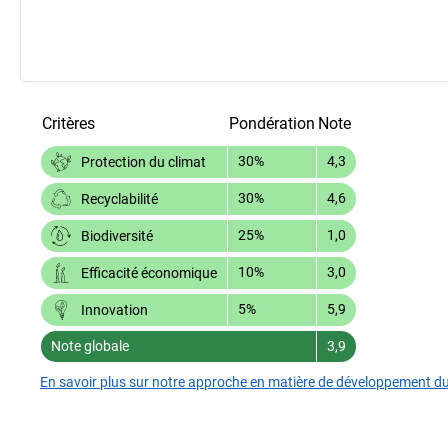
Critères
Pondération
Note
30%
4,3
Protection du climat
30%
4,6
Recyclabilité
25%
1,0
Biodiversité
10%
3,0
Efficacité économique
5%
5,9
Innovation
Note globale
3,9
En savoir plus sur notre approche en matière de développement d