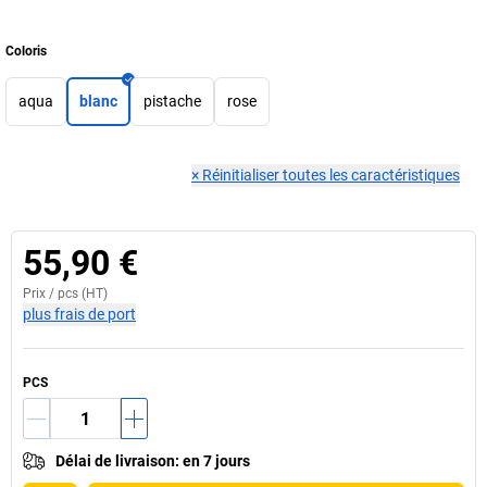
Coloris
aqua
blanc
pistache
rose
×
Réinitialiser toutes les caractéristiques
55,90 €
Prix /
pcs
(HT)
plus frais de port
PCS
Délai de livraison
:
en 7 jours