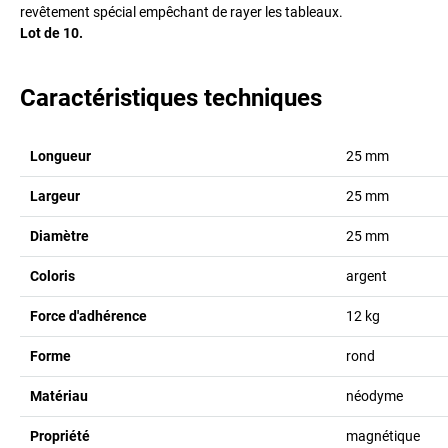
revêtement spécial empêchant de rayer les tableaux.
Lot de 10.
Caractéristiques techniques
Longueur
25
mm
Largeur
25
mm
Diamètre
25
mm
Coloris
argent
Force d'adhérence
12
kg
Forme
rond
Matériau
néodyme
Propriété
magnétique