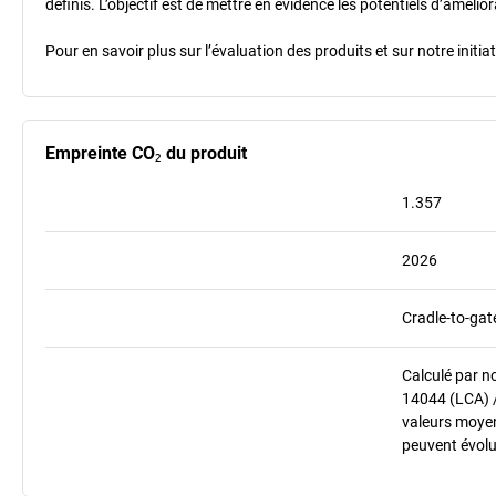
définis. L’objectif est de mettre en évidence les potentiels d’améli
Pour en savoir plus sur l’évaluation des produits et sur notre init
Empreinte CO₂ du produit
1.357
2026
Cradle-to-gat
Calculé par n
14044 (LCA) 
valeurs moyenn
peuvent évolu