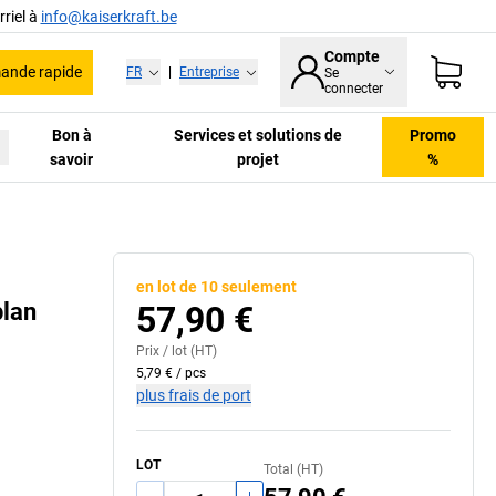
riel à
info@kaiserkraft.be
Compte
nde rapide
FR
|
Entreprise
Se
connecter
Bon à
Services et solutions de
Promo
savoir
projet
%
en lot de 10 seulement
plan
57,90 €
Prix /
lot
(HT)
5,79 €
/
pcs
plus frais de port
LOT
Total (HT)