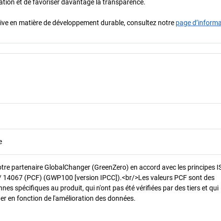
oration et de favoriser davantage la transparence.
iative en matière de développement durable, consultez notre
page d’inform
e
otre partenaire GlobalChanger (GreenZero) en accord avec les principes 
/ 14067 (PCF) (GWP100 [version IPCC]).<br/>Les valeurs PCF sont des
es spécifiques au produit, qui n'ont pas été vérifiées par des tiers et qui
er en fonction de l'amélioration des données.