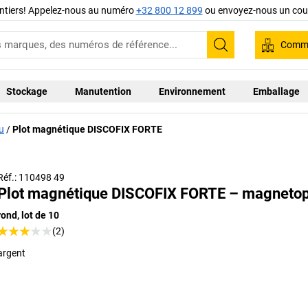
ntiers! Appelez-nous au numéro
+32 800 12 899
ou envoyez-nous un cour
Comma
Recherche
Stockage
Manutention
Environnement
Emballage
u
Plot magnétique DISCOFIX FORTE
Réf.: 110498 49
Plot magnétique DISCOFIX FORTE – magneto
rond, lot de 10
(2)
argent