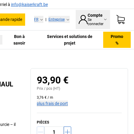
riel à
info@kaiserkraft.be
Compte
nde rapide
FR
|
Entreprise
Se
connecter
Bon à
Services et solutions de
Promo
savoir
projet
%
93,90 €
 MAUL
Prix /
pcs
(HT)
3,76 €
/
m
plus frais de port
PIÈCES
rcie – il