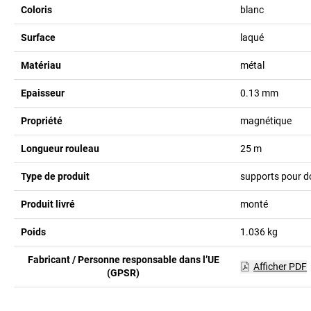
Coloris
blanc
Surface
laqué
Matériau
métal
Epaisseur
0.13
mm
Propriété
magnétique
Longueur rouleau
25
m
Type de produit
supports pour 
Produit livré
monté
Poids
1.036
kg
Fabricant / Personne responsable dans l’UE
Afficher PDF
(GPSR)