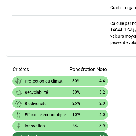
Cradle-to-gat
Calculé par n
14044 (LCA) 
valeurs moyenn
peuvent évolu
Critères
Pondération
Note
30%
4,4
Protection du climat
30%
3,2
Recyclabilité
25%
2,0
Biodiversité
10%
4,0
Efficacité économique
5%
3,9
Innovation