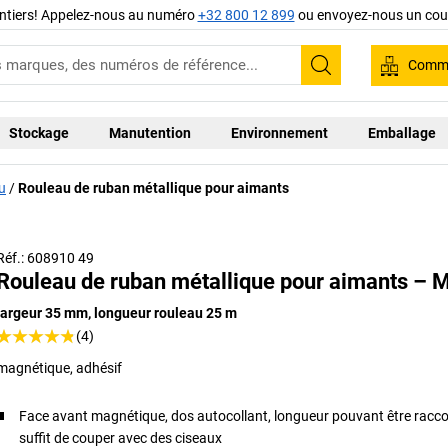
ntiers! Appelez-nous au numéro
+32 800 12 899
ou envoyez-nous un cour
Comma
Recherche
Stockage
Manutention
Environnement
Emballage
u
Rouleau de ruban métallique pour aimants
Réf.: 608910 49
Rouleau de ruban métallique pour aimants –
largeur 35 mm, longueur rouleau 25 m
(4)
magnétique, adhésif
Face avant magnétique, dos autocollant, longueur pouvant être raccou
suffit de couper avec des ciseaux