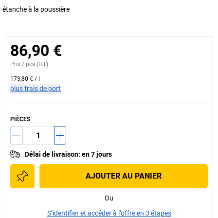
étanche à la poussière
86,90 €
Prix /
pcs
(HT)
173,80 €
/
l
plus frais de port
PIÈCES
Délai de livraison
:
en 7 jours
AJOUTER AU PANIER
Ou
S’identifier et accéder à l’offre en 3 étapes