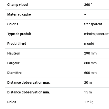
Champ visuel
360
°
Matériau cadre
–
Coloris
transparent
Type de produit
miroirs panoram
Produit livré
monté
Hauteur
290
mm
Largeur
600
mm
Diamètre
600
mm
Distance d'observation max.
20
m
Distance d'observation min.
15
m
Poids
1.2
kg