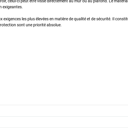
oir, celui-ci peut être vissé directement au mur ou au plafond. Le matéri
n exigeantes.
x exigences les plus élevées en matière de qualité et de sécurité. Il constit
rotection sont une priorité absolue.