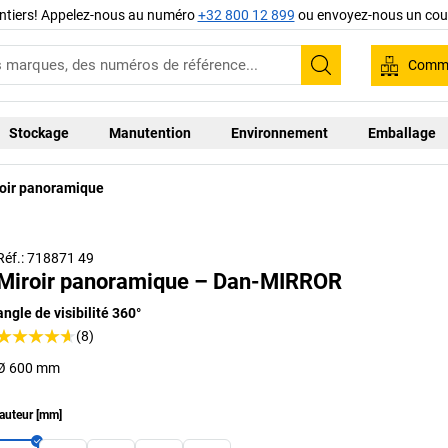
ntiers! Appelez-nous au numéro
+32 800 12 899
ou envoyez-nous un cour
Comma
Recherche
Stockage
Manutention
Environnement
Emballage
oir panoramique
Réf.: 718871 49
Miroir panoramique – Dan-MIRROR
angle de visibilité 360°
(8)
Ø 600 mm
auteur
[
mm
]