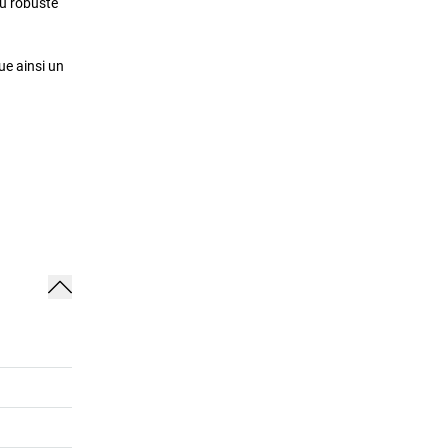
au robuste
ue ainsi un