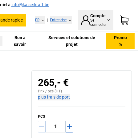
riel à
info@kaiserkraft.be
Compte
nde rapide
FR
|
Entreprise
Se
connecter
Bon à
Services et solutions de
Promo
savoir
projet
%
265,- €
Prix /
pcs
(HT)
plus frais de port
PCS