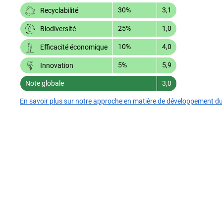
30%
3,1
Recyclabilité
25%
1,0
Biodiversité
10%
4,0
Efficacité économique
5%
5,9
Innovation
Note globale
3,0
En savoir plus sur notre approche en matière de développement d