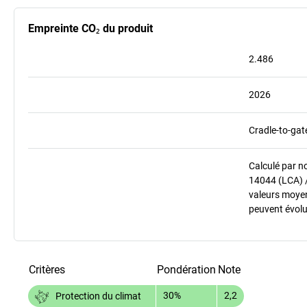
Empreinte CO₂ du produit
2.486
2026
Cradle-to-gat
Calculé par n
14044 (LCA) 
valeurs moyenn
peuvent évolu
Critères
Pondération
Note
30%
2,2
Protection du climat