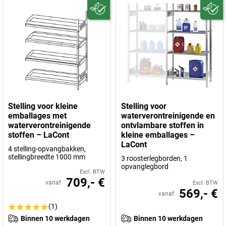
Stelling voor kleine
Stelling voor
emballages met
waterverontreinigende en
waterverontreinigende
ontvlambare stoffen in
stoffen – LaCont
kleine emballages –
LaCont
4 stelling-opvangbakken,
stellingbreedte 1000 mm
3 roosterlegborden, 1
opvanglegbord
Excl. BTW
709,- €
vanaf
Excl. BTW
569,- €
vanaf
(1)
Binnen 10 werkdagen
Binnen 10 werkdagen