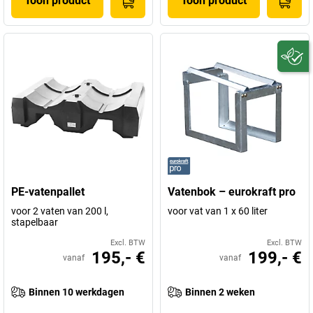
Toon product
Toon product
PE-vatenpallet
Vatenbok – eurokraft pro
voor 2 vaten van 200 l,
voor vat van 1 x 60 liter
stapelbaar
Excl. BTW
Excl. BTW
195,- €
199,- €
vanaf
vanaf
Binnen 10 werkdagen
Binnen 2 weken