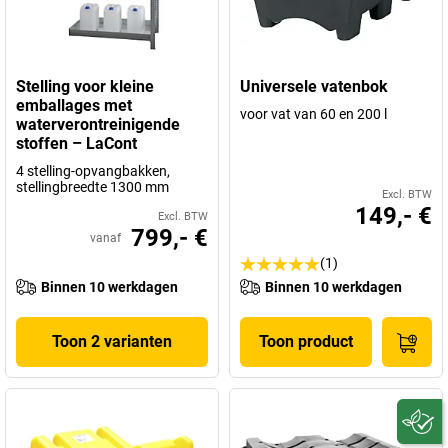
Stelling voor kleine
Universele vatenbok
emballages met
voor vat van 60 en 200 l
waterverontreinigende
stoffen – LaCont
4 stelling-opvangbakken,
stellingbreedte 1300 mm
Excl. BTW
149,- €
Excl. BTW
799,- €
vanaf
(1)
Binnen 10 werkdagen
Binnen 10 werkdagen
Toon 2 varianten
Toon product