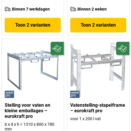
Binnen 7 werkdagen
Binnen 2 weken
Toon 2 varianten
Toon 2 varianten
Stelling voor vaten en
Vatenstelling-stapelframe
kleine emballages –
– eurokraft pro
eurokraft pro
voor 1 x 200 l vat
b x d x h = 1310 x 800 x 780
mm