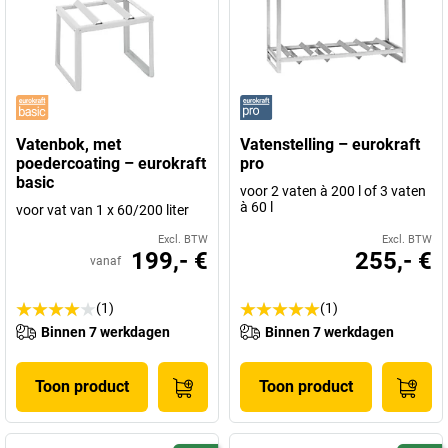
Vatenbok, met
Vatenstelling – eurokraft
poedercoating – eurokraft
pro
basic
voor 2 vaten à 200 l of 3 vaten
à 60 l
voor vat van 1 x 60/200 liter
Excl. BTW
Excl. BTW
199,- €
255,- €
vanaf
(1)
(1)
Binnen 7 werkdagen
Binnen 7 werkdagen
Toon product
Toon product