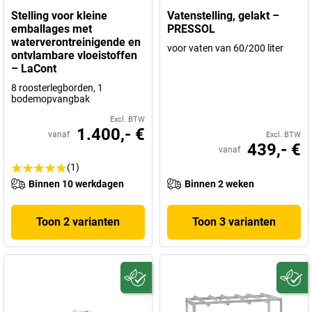
Stelling voor kleine
Vatenstelling, gelakt –
emballages met
PRESSOL
waterverontreinigende en
voor vaten van 60/200 liter
ontvlambare vloeistoffen
– LaCont
8 roosterlegborden, 1
bodemopvangbak
Excl. BTW
1.400,- €
vanaf
Excl. BTW
439,- €
vanaf
(1)
Binnen 10 werkdagen
Binnen 2 weken
Toon 2 varianten
Toon 3 varianten