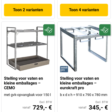
Toon 2 varianten
Toon 4 varianten
Stelling voor vaten en
Stelling voor vaten en
kleine emballages –
kleine emballages –
CEMO
eurokraft pro
met gvk-opvangbak voor 150 l
b x d x h = 910 x 790 x 780 mm
Excl. BTW
Excl. BTW
729,- €
345,- €
vanaf
vanaf