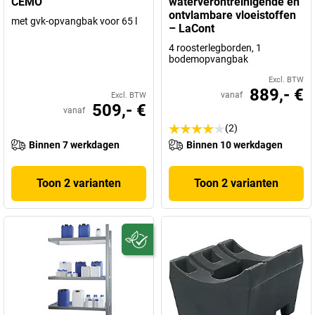
CEMO
waterverontreinigende en
ontvlambare vloeistoffen
met gvk-opvangbak voor 65 l
– LaCont
4 roosterlegborden, 1
bodemopvangbak
Excl. BTW
889,- €
vanaf
Excl. BTW
509,- €
vanaf
(2)
Binnen 7 werkdagen
Binnen 10 werkdagen
Toon 2 varianten
Toon 2 varianten