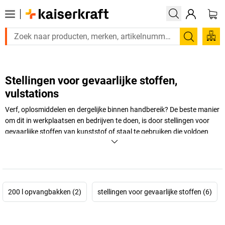
Zoeken
Stellingen voor gevaarlijke stoffen,
vulstations
Verf, oplosmiddelen en dergelijke binnen handbereik? De beste manier
om dit in werkplaatsen en bedrijven te doen, is door stellingen voor
gevaarlijke stoffen van kunststof of staal te gebruiken die voldoen
aan de voorschriften voor horizontale of verticale opslag en het vullen
van vaten en opvangbakken. Met vatenbokken, stellingen voor
gevaarlijke stoffen, vatenstellingen en vulstations van bekende
fabrikanten kunt u gevaarlijke stoffen in een handomdraai opslaan
zoals het hoort – veilig, efficiënt en kosteneffectief! Meer weten? Alles
200 l opvangbakken (2)
stellingen voor gevaarlijke stoffen (6)
wordt hier duidelijk uitgelegd.
+
Meer weergeven