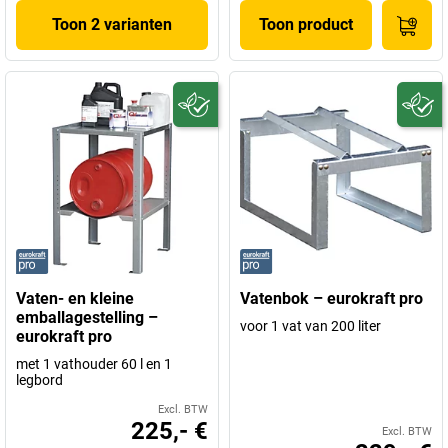
Toon 2 varianten
Toon product
Vaten- en kleine
Vatenbok – eurokraft pro
emballagestelling –
voor 1 vat van 200 liter
eurokraft pro
met 1 vathouder 60 l en 1
legbord
Excl. BTW
225,- €
Excl. BTW