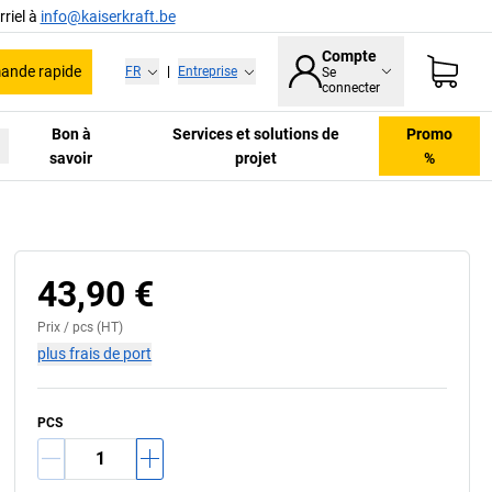
riel à
info@kaiserkraft.be
Compte
nde rapide
FR
|
Entreprise
Se
connecter
Bon à
Services et solutions de
Promo
savoir
projet
%
43,90 €
Prix /
pcs
(HT)
plus frais de port
PCS