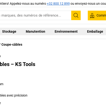
ntiers! Appelez-nous au numéro
+32 800 12 899
ou envoyez-nous un cour
Comma
Recherche
Stockage
Manutention
Environnement
Emballage
Coupe-câbles
9
bles – KS Tools
mm
ées avec précision
e