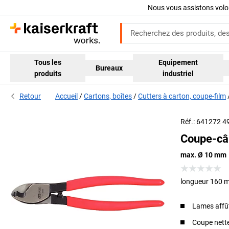
Nous vous assistons volo
Tous les
Equipement
Bureaux
produits
industriel
Retour
Accueil
Cartons, boîtes
Cutters à carton, coupe-film
Réf.: 641272 4
Coupe-câ
max. Ø 10 mm
longueur 160 
Lames affût
Coupe nett