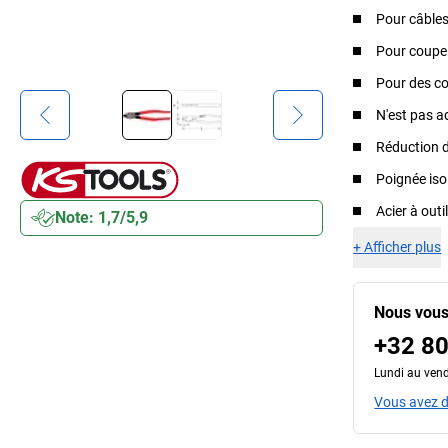
Pour câbles
Pour coupe 
Pour des co
N'est pas ad
Réduction d
Poignée iso
Acier à outi
Note: 1,7/5,9
+
Afficher plus
Nous vous
+32 80
Lundi au vend
Vous avez d