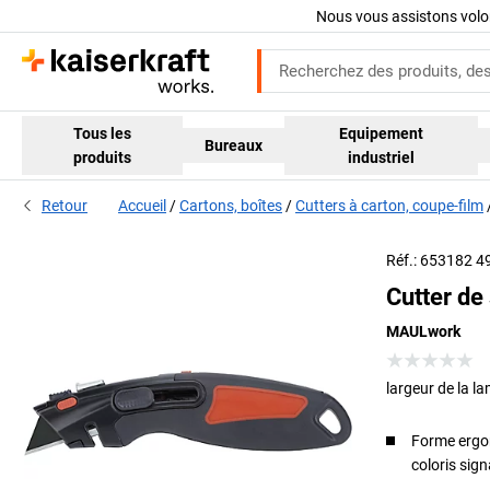
Nous vous assistons volo
Tous les
Equipement
Bureaux
produits
industriel
Retour
Accueil
Cartons, boîtes
Cutters à carton, coupe-film
Réf.: 653182 4
Cutter de
MAULwork
largeur de la l
Forme ergo
coloris sign