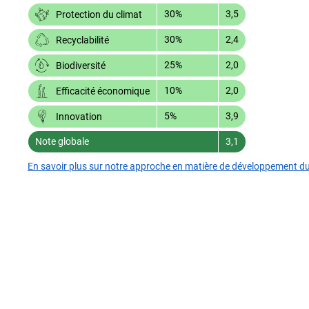
30%
3,5
Protection du climat
30%
2,4
Recyclabilité
25%
2,0
Biodiversité
10%
2,0
Efficacité économique
5%
3,9
Innovation
Note globale
3,1
En savoir plus sur notre approche en matière de développement d