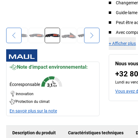
Changement 
Guide-lame 
Peut être a
Avec compar
+
Afficher plus
Nous vous
Note d'impact environnemental:
+32 80
Lundi au vend
Écoresponsable
Vous avez d
Innovation
Protection du climat
En savoir plus sur la note
Description du produit
Caractéristiques techniques
D