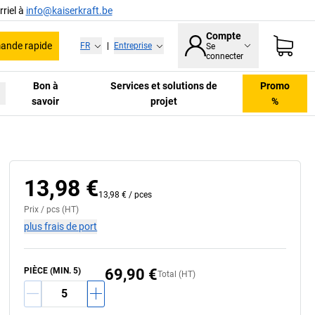
riel à
info@kaiserkraft.be
Compte
nde rapide
FR
|
Entreprise
Se
connecter
Bon à
Services et solutions de
Promo
savoir
projet
%
13,98 €
13,98 €
/
pces
Prix /
pcs
(HT)
plus frais de port
PIÈCE (MIN. 5)
69,90 €
Total (HT)