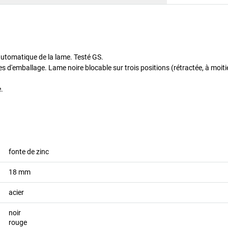
 automatique de la lame. Testé GS.
s d'emballage. Lame noire blocable sur trois positions (rétractée, à moiti
e.
fonte de zinc
18
mm
acier
noir
rouge