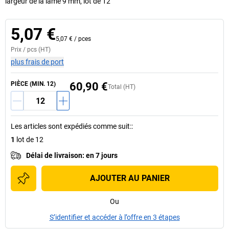
largeur de la lame 9 mm, lot de 12
5,07 €
5,07 €
/
pces
Prix /
pcs
(HT)
plus frais de port
PIÈCE (MIN. 12)
60,90 €
Total (HT)
Les articles sont expédiés comme suit:
:
1
lot de 12
Délai de livraison
:
en 7 jours
AJOUTER AU PANIER
Ou
S’identifier et accéder à l’offre en 3 étapes