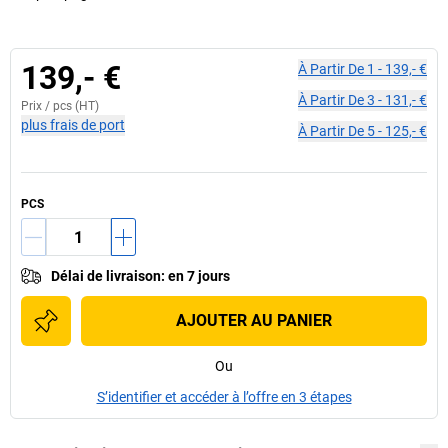
139,- €
À Partir De
1
-
139,- €
À Partir De
3
-
131,- €
Prix /
pcs
(HT)
plus frais de port
À Partir De
5
-
125,- €
PCS
Délai de livraison
:
en 7 jours
AJOUTER AU PANIER
Ou
S’identifier et accéder à l’offre en 3 étapes