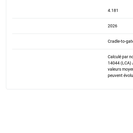
4.181
2026
Cradle-to-gat
Calculé par n
14044 (LCA) 
valeurs moyenn
peuvent évolu