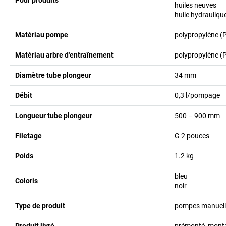
Pour produits
huiles neuves
huile hydrauliqu
Matériau pompe
polypropylène (
Matériau arbre d'entraînement
polypropylène (
Diamètre tube plongeur
34
mm
Débit
0,3
l/pompage
Longueur tube plongeur
500 – 900
mm
Filetage
G 2
pouces
Poids
1.2
kg
bleu
Coloris
noir
Type de produit
pompes manuell
Produit livré
prémonté, montag