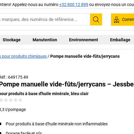
ntiers! Appelez-nous au numéro
+32 800 12 899
ou envoyez-nous un cour
Comma
Recherche
Stockage
Manutention
Environnement
Emballage
pour produits chimiques
Pompe manuelle vide-fûts/jerrycans
Réf.: 649175 49
Pompe manuelle vide-fûts/jerrycans – Jessbe
pour produits à base d'huile minérale, bleu clair
0,3 l/pompage
Pour produits à base d'huile minérale non inflammables
Dosage facile et sûr