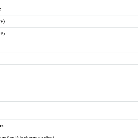
e
PP)
PP)
es
e final à la charge du client