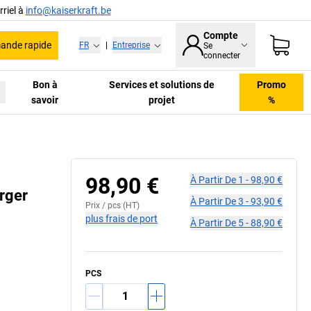
riel à
info@kaiserkraft.be
Compte
nde rapide
FR
|
Entreprise
Se
connecter
Bon à
Services et solutions de
Promo
savoir
projet
%
98,90 €
À Partir De
1
-
98,90 €
rger
À Partir De
3
-
93,90 €
Prix /
pcs
(HT)
plus frais de port
À Partir De
5
-
88,90 €
PCS