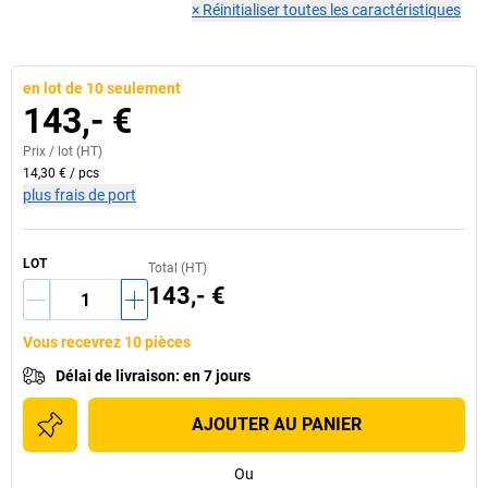
×
Réinitialiser toutes les caractéristiques
en lot de 10 seulement
143,- €
Prix /
lot
(HT)
14,30 €
/
pcs
plus frais de port
LOT
Total (HT)
143,- €
Vous recevrez 10 pièces
Délai de livraison
:
en 7 jours
AJOUTER AU PANIER
Ou