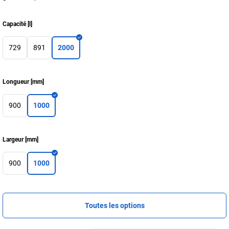
Capacité
[
l
]
729
891
2000
Longueur
[
mm
]
900
1000
Largeur
[
mm
]
900
1000
Toutes les options