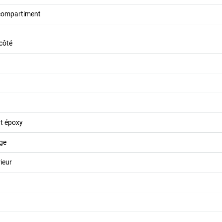
 compartiment
 côté
nt époxy
ge
ieur