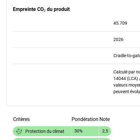
Empreinte CO₂ du produit
45.709
2026
Cradle-to-gat
Calculé par n
14044 (LCA) 
valeurs moyenn
peuvent évolu
Critères
Pondération
Note
30%
2,5
Protection du climat