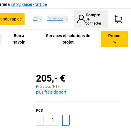
riel à
info@kaiserkraft.be
Compte
nde rapide
FR
|
Entreprise
Se
connecter
Bon à
Services et solutions de
Promo
savoir
projet
%
205,- €
Prix /
pcs
(HT)
plus frais de port
PCS