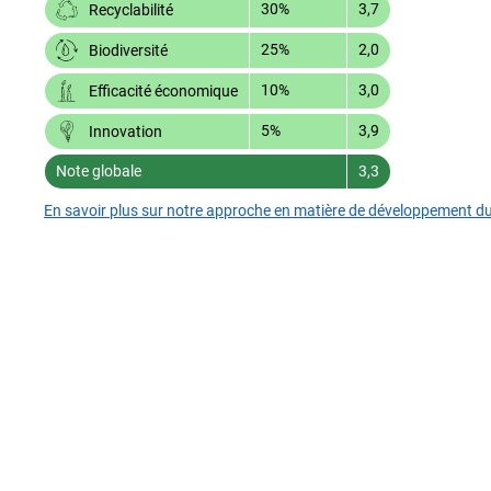
30%
3,7
Recyclabilité
25%
2,0
Biodiversité
10%
3,0
Efficacité économique
5%
3,9
Innovation
Note globale
3,3
En savoir plus sur notre approche en matière de développement d