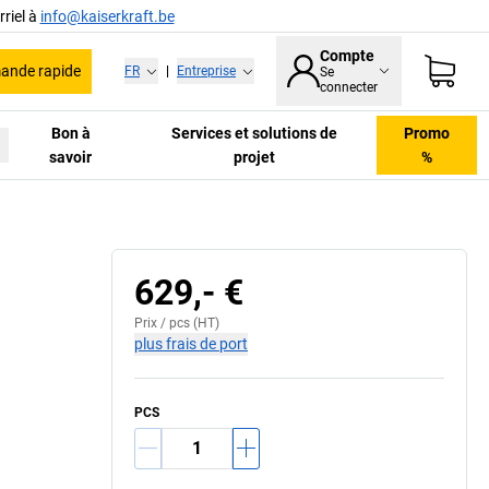
riel à
info@kaiserkraft.be
Compte
nde rapide
FR
|
Entreprise
Se
connecter
Bon à
Services et solutions de
Promo
savoir
projet
%
629,- €
Prix /
pcs
(HT)
plus frais de port
PCS