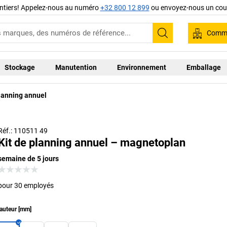
ntiers! Appelez-nous au numéro
+32 800 12 899
ou envoyez-nous un cour
Comma
Recherche
Stockage
Manutention
Environnement
Emballage
planning annuel
Réf.: 110511 49
Kit de planning annuel – magnetoplan
semaine de 5 jours
pour 30 employés
auteur
[
mm
]