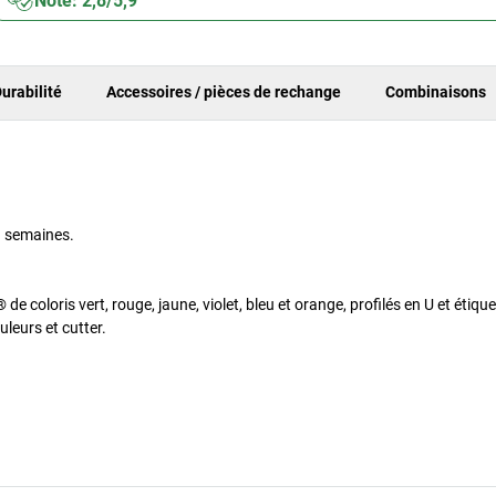
Note: 2,8/5,9
urabilité
Accessoires / pièces de rechange
Combinaisons
n semaines.
 coloris vert, rouge, jaune, violet, bleu et orange, profilés en U et étiqu
leurs et cutter.