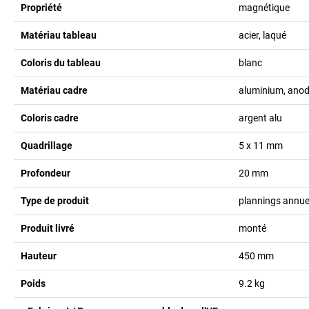
Propriété
magnétique
Matériau tableau
acier, laqué
Coloris du tableau
blanc
Matériau cadre
aluminium, anod
Coloris cadre
argent alu
Quadrillage
5 x 11 mm
Profondeur
20
mm
Type de produit
plannings annue
Produit livré
monté
Hauteur
450
mm
Poids
9.2
kg