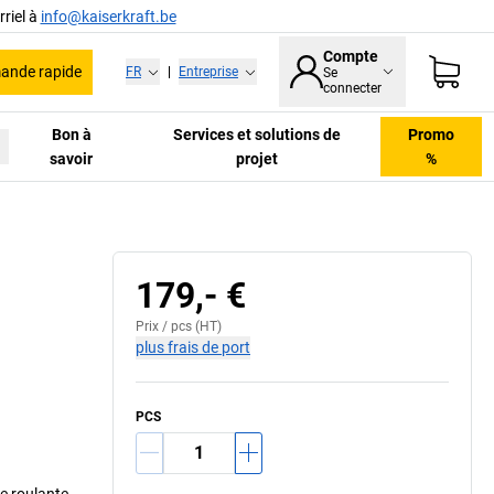
riel à
info@kaiserkraft.be
Compte
nde rapide
FR
|
Entreprise
Se
connecter
Bon à
Services et solutions de
Promo
savoir
projet
%
179,- €
Prix /
pcs
(HT)
plus frais de port
PCS