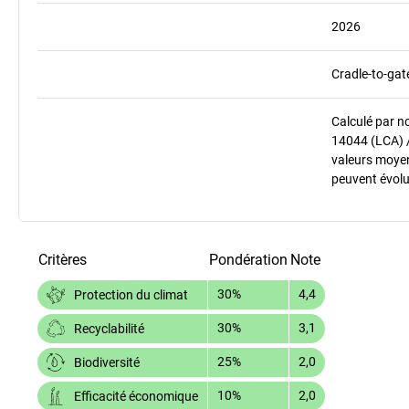
2026
Cradle-to-gat
Calculé par n
14044 (LCA) 
valeurs moyenn
peuvent évolu
Critères
Pondération
Note
30%
4,4
Protection du climat
30%
3,1
Recyclabilité
25%
2,0
Biodiversité
10%
2,0
Efficacité économique