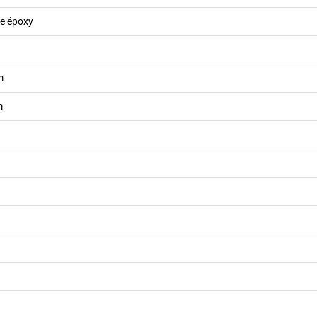
nte époxy
m
m