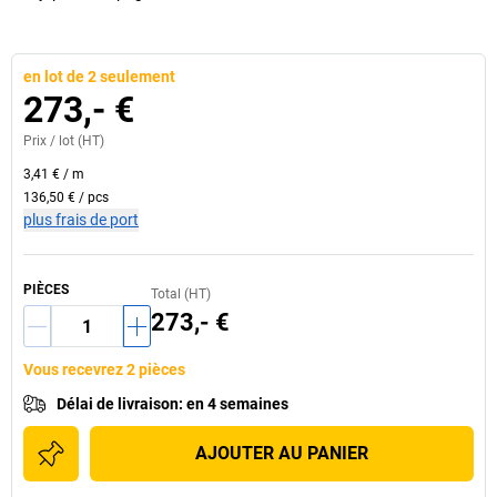
en lot de 2 seulement
273,- €
Prix /
lot
(HT)
3,41 €
/
m
136,50 €
/
pcs
plus frais de port
PIÈCES
Total (HT)
273,- €
Vous recevrez 2 pièces
Délai de livraison
:
en 4 semaines
AJOUTER AU PANIER