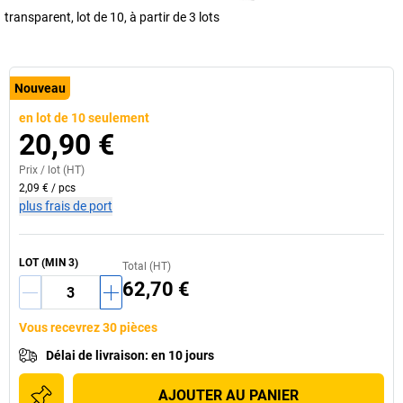
transparent, lot de 10, à partir de 3 lots
Nouveau
en lot de 10 seulement
20,90 €
Prix /
lot
(HT)
2,09 €
/
pcs
plus frais de port
LOT
(MIN
3
)
Total (HT)
62,70 €
Vous recevrez 30 pièces
Délai de livraison
:
en 10 jours
AJOUTER AU PANIER