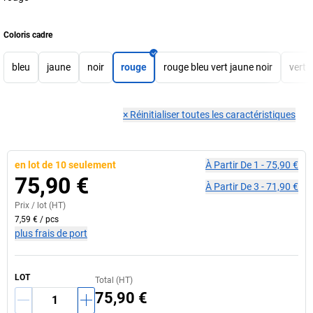
Coloris cadre
bleu
jaune
noir
rouge
rouge bleu vert jaune noir
vert
×
Réinitialiser toutes les caractéristiques
en lot de 10 seulement
À Partir De
1
-
75,90 €
75,90 €
À Partir De
3
-
71,90 €
Prix /
lot
(HT)
7,59 €
/
pcs
plus frais de port
LOT
Total (HT)
75,90 €