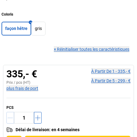
Coloris
façon hêtre
gris
×
Réinitialiser toutes les caractéristiques
335,- €
À Partir De
1
-
335,- €
À Partir De
5
-
299,- €
Prix /
pcs
(HT)
plus frais de port
PCS
Délai de livraison
:
en 4 semaines