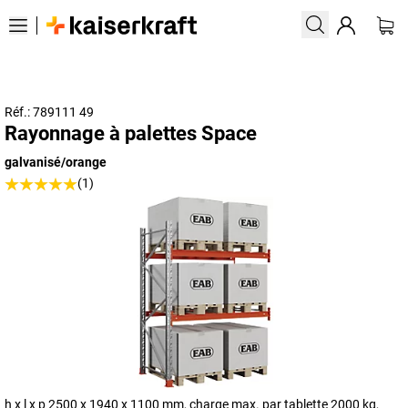
Réf.: 789111 49
Rayonnage à palettes Space
galvanisé/orange
(1)
h x l x p 2500 x 1940 x 1100 mm, charge max. par tablette 2000 kg,