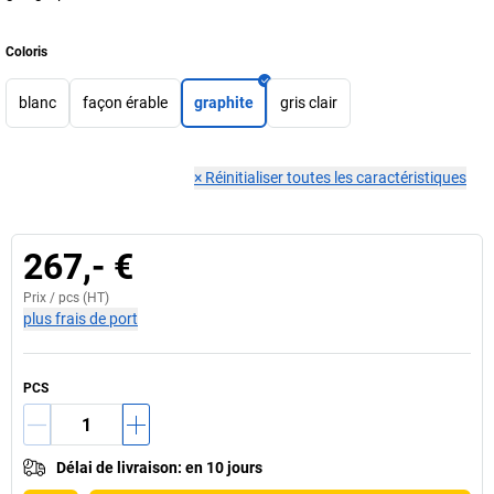
Coloris
blanc
façon érable
graphite
gris clair
×
Réinitialiser toutes les caractéristiques
267,- €
Prix /
pcs
(HT)
plus frais de port
PCS
Délai de livraison
:
en 10 jours