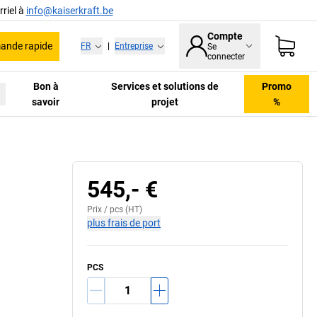
riel à
info@kaiserkraft.be
Compte
nde rapide
FR
|
Entreprise
Se
connecter
Bon à
Services et solutions de
Promo
savoir
projet
%
545,- €
Prix /
pcs
(HT)
plus frais de port
PCS