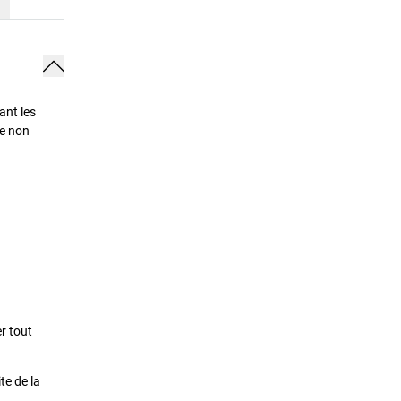
ant les
e non
er tout
te de la