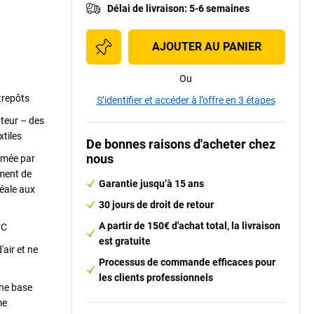
Délai de livraison
:
5-6 semaines
AJOUTER AU PANIER
Ou
ntrepôts
S’identifier et accéder à l’offre en 3 étapes
ateur – des
xtiles
De bonnes raisons d'acheter chez
nous
rmée par
ement de
Garantie jusqu’à 15 ans
éale aux
30 jours de droit de retour
A partir de 150€ d'achat total, la livraison
°C
est gratuite
air et ne
Processus de commande efficaces pour
les clients professionnels
ne base
me