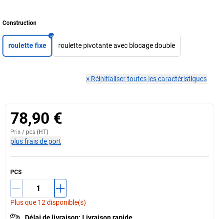
Construction
roulette fixe
roulette pivotante avec blocage double
×
Réinitialiser toutes les caractéristiques
78,90 €
Prix /
pcs
(HT)
plus frais de port
PCS
Plus que 12 disponible(s)
Délai de livraison
:
Livraison rapide