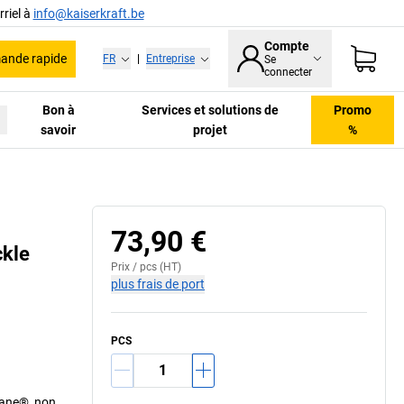
riel à
info@kaiserkraft.be
Compte
nde rapide
FR
|
Entreprise
Se
connecter
Bon à
Services et solutions de
Promo
savoir
projet
%
73,90 €
ckle
Prix /
pcs
(HT)
plus frais de port
PCS
hane®, non