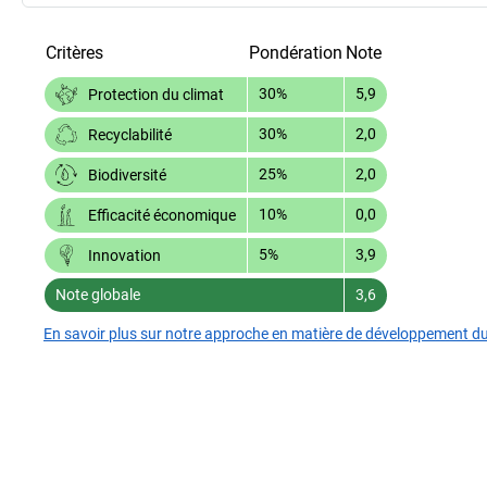
Critères
Pondération
Note
30%
5,9
Protection du climat
30%
2,0
Recyclabilité
25%
2,0
Biodiversité
10%
0,0
Efficacité économique
5%
3,9
Innovation
Note globale
3,6
En savoir plus sur notre approche en matière de développement d