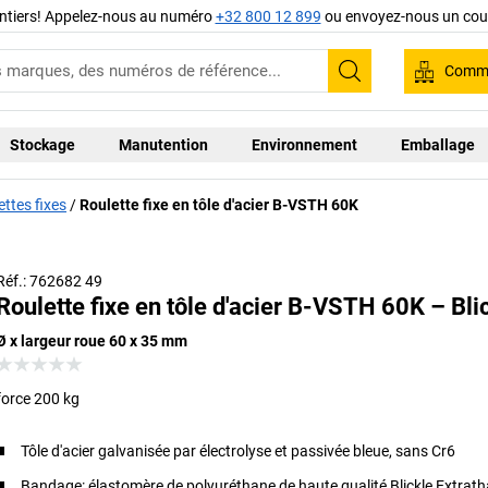
ntiers! Appelez-nous au numéro
+32 800 12 899
ou envoyez-nous un cour
Comma
Recherche
Stockage
Manutention
Environnement
Emballage
ettes fixes
Roulette fixe en tôle d'acier B-VSTH 60K
Réf.: 762682 49
Roulette fixe en tôle d'acier B-VSTH 60K – Bli
Ø x largeur roue 60 x 35 mm
force 200 kg
Tôle d'acier galvanisée par électrolyse et passivée bleue, sans Cr6
Bandage: élastomère de polyuréthane de haute qualité Blickle Extrat