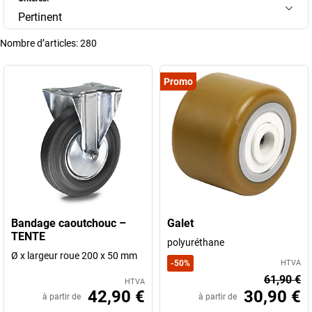
Pertinent
Nombre d’articles:
280
Promo
Bandage caoutchouc –
Galet
TENTE
polyuréthane
Ø x largeur roue 200 x 50 mm
-
50
%
HTVA
61,90 €
HTVA
42,90 €
30,90 €
à partir de
à partir de