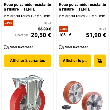
Roue polyamide résistante
Roue polyamide résistante
à l'usure – TENTE
à l'usure – TENTE
Ø x largeur roues 125 x 50 mm
Ø x largeur roues 200 x 50 mm
-
49
%
HTVA
58,90 €
-
50
%
HTVA
29,50 €
51,90 €
105,- €
à partir de
Snel leverbaar
Snel leverbaar
Afficher 2 variantes
Afficher le produit