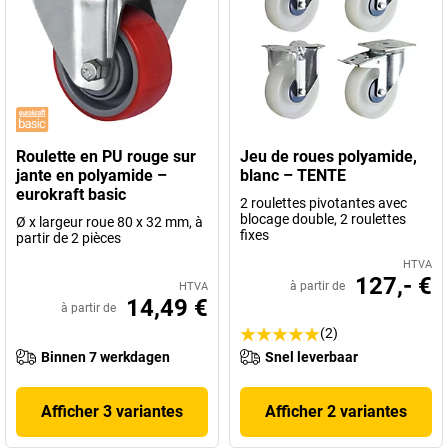
Roulette en PU rouge sur
Jeu de roues polyamide,
jante en polyamide –
blanc – TENTE
eurokraft basic
2 roulettes pivotantes avec
blocage double, 2 roulettes
Ø x largeur roue 80 x 32 mm, à
fixes
partir de 2 pièces
HTVA
127,- €
à partir de
HTVA
14,49 €
à partir de
(2)
Binnen 7 werkdagen
Snel leverbaar
Afficher 3 variantes
Afficher 2 variantes