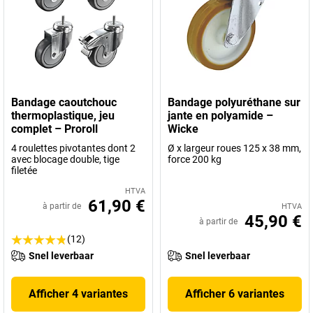
Bandage caoutchouc
Bandage polyuréthane sur
thermoplastique, jeu
jante en polyamide –
complet – Proroll
Wicke
4 roulettes pivotantes dont 2
Ø x largeur roues 125 x 38 mm,
avec blocage double, tige
force 200 kg
filetée
HTVA
61,90 €
à partir de
HTVA
45,90 €
à partir de
(12)
Snel leverbaar
Snel leverbaar
Afficher 4 variantes
Afficher 6 variantes