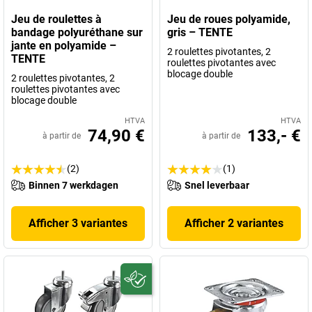
Jeu de roulettes à
Jeu de roues polyamide,
bandage polyuréthane sur
gris – TENTE
jante en polyamide –
2 roulettes pivotantes, 2
TENTE
roulettes pivotantes avec
blocage double
2 roulettes pivotantes, 2
roulettes pivotantes avec
blocage double
HTVA
HTVA
74,90 €
133,- €
à partir de
à partir de
(2)
(1)
Binnen 7 werkdagen
Snel leverbaar
Afficher 3 variantes
Afficher 2 variantes