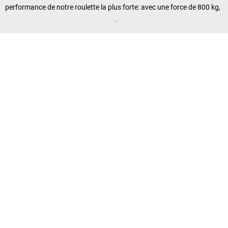
performance de notre roulette la plus forte: avec une force de 800 kg,
les
galets
d'un chariot élévateur restent imbattables. Le diamètre de
ces roulettes est cependant extrêmement humble: le plus petit est de
82 mm. Ces galets sont employés en combinaison avec des roues
directrices, qui quant à elles peuvent porter un poids de 400 kg. La
force combinée atteint par conséquent les 2 tonnes.
Revenons-en au pourcentage: une roulette à bandage semi-élastique
que vous pouvez installer par exemple sous un caisson roulant ou un
chariot-caisse en aluminium
a à elle seule une force de 120 kg. En
combinaison avec trois autres roulettes, elles vous permettent de
transporter sans aucun effort des charges très lourdes.