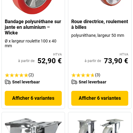
Bandage polyuréthane sur
Roue directrice, roulement
jante en aluminium –
à billes
Wicke
polyuréthane, largeur 50 mm
Ø x largeur roulette 100 x 40
mm
HTVA
HTVA
52,90 €
73,90 €
à partir de
à partir de
(2)
(3)
Snel leverbaar
Snel leverbaar
Afficher 6 variantes
Afficher 6 variantes