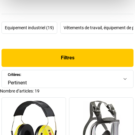
colorés autocollants? Les innovations de cette multinationale ne
s'arrêtent pas là. C'est d'ailleurs grâce à ses technologies
fondamentales que 3M s'est fait un grand nom. Par exemple
parce que certains des équipements de Neil Armstrong lorsqu'il a
Equipement industriel (19)
Vêtements de travail, équipement de pr
marché sur la lune étaient composés de produits 3M. D'une
certaine manière, tout cela s'inscrit dans la mission prometteuse
que s'est fixée ce groupe industriel: «nos innovations n'ont pour
but que de faciliter une seule chose. Votre vie.»
Filtres
Environ 51 technologies de base et plus de 120 000 brevets
déposés parlent d'eux-mêmes, et chaque jour, quelques 8100
Critères:
chercheurs travaillent au développement des produits 3M. Il n'est
Pertinent
donc pas étonnant que la gamme de produits de ce groupe couvre
Nombre d’articles:
19
presque tous les domaines de la vie, le monde du travail, la
technologie et la médecine, et procure protection, sécurité et
confort au travail. Du papier abrasif aux lunettes de protection en
passant par les adhésifs de construction et bien d'autres choses
encore, avec 1,9 milliard de dollars US investis chaque année dans
la recherche et le développement, vous pouvez vous réjouir
d'avance de voir ce que 3M a offrira à l'avenir.