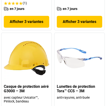
(1)
en 7 jours
en 7 jours
Afficher 3 variantes
Afficher 3 variantes
Casque de protection aéré
Lunettes de protection
G3000 – 3M
Tora™ CCS – 3M
avec capteur Uvicator™,
anti-rayures, anti-buée
Pinlock, bandeau