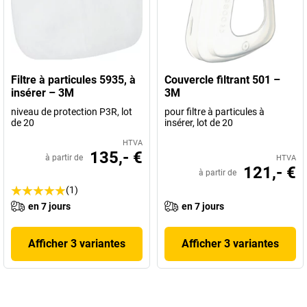
Filtre à particules 5935, à
Couvercle filtrant 501 –
insérer – 3M
3M
niveau de protection P3R, lot
pour filtre à particules à
de 20
insérer, lot de 20
HTVA
135,- €
à partir de
HTVA
121,- €
à partir de
(1)
en 7 jours
en 7 jours
Afficher 3 variantes
Afficher 3 variantes