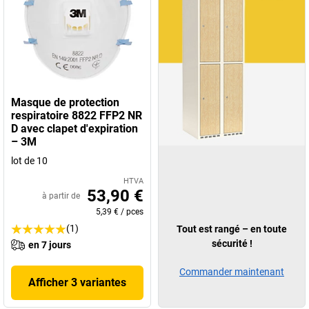
Masque de protection
respiratoire 8822 FFP2 NR
D avec clapet d'expiration
– 3M
lot de 10
HTVA
53,90 €
à partir de
5,39 €
/
pces
(1)
Tout est rangé – en toute
sécurité !
en 7 jours
Commander maintenant
Afficher 3 variantes