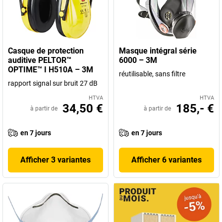
Vous voulez cependant tout d'abord vous convaincre de la qualité
des produits 3M? Vous en trouverez une ample sélection dans
notre gamme. Nous vous souhaitons beaucoup de plaisir à les
Casque de protection
Masque intégral série
découvrir!
auditive PELTOR™
6000 – 3M
OPTIME™ I H510A – 3M
réutilisable, sans filtre
rapport signal sur bruit 27 dB
HTVA
HTVA
34,50 €
185,- €
à partir de
à partir de
en 7 jours
en 7 jours
Afficher 3 variantes
Afficher 6 variantes