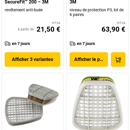
SecureFit™ 200 – 3M
3M
revêtement anti-buée
niveau de protection P3, lot de
6 paires
HTVA
HTVA
21,50 €
63,90 €
à partir de
en 7 jours
en 7 jours
Afficher 3 variantes
Afficher le produit