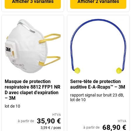
Afficher 3 variantes
Afficher 2 variantes
Masque de protection
Serre-tête de protection
respiratoire 8812 FFP1 NR
auditive E-A-Rcaps™ – 3M
D avec clapet d'expiration
rapport signal sur bruit 23 dB,
– 3M
lot de 10
lot de 10
HTVA
35,90 €
à partir de
HTVA
68,90 €
à partir de
3,59 €
/
pces