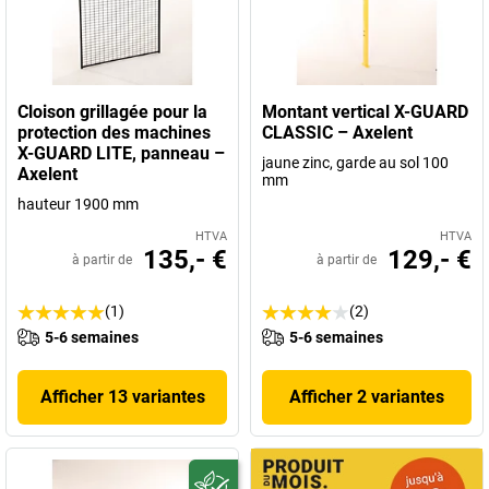
de protection d'AXELENT – soyez donc les prochains.
Cloison grillagée pour la
Montant vertical X-GUARD
protection des machines
CLASSIC – Axelent
X-GUARD LITE, panneau –
jaune zinc, garde au sol 100
Axelent
mm
hauteur 1900 mm
HTVA
HTVA
135,- €
129,- €
à partir de
à partir de
(1)
(2)
5-6 semaines
5-6 semaines
Afficher 13 variantes
Afficher 2 variantes