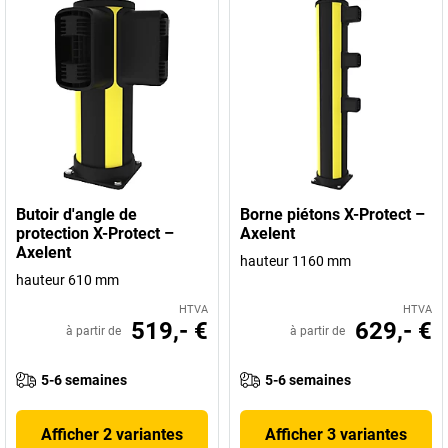
Butoir d'angle de
Borne piétons X-Protect –
protection X-Protect –
Axelent
Axelent
hauteur 1160 mm
hauteur 610 mm
HTVA
HTVA
519,- €
629,- €
à partir de
à partir de
5-6 semaines
5-6 semaines
Afficher 2 variantes
Afficher 3 variantes