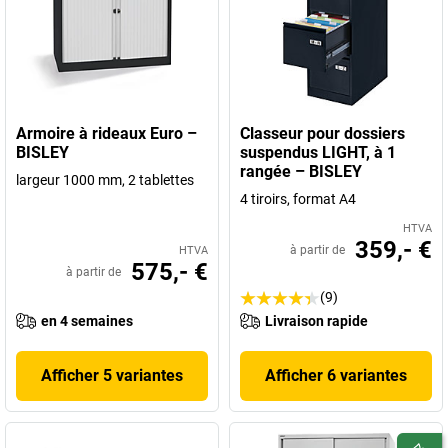
Armoire à rideaux Euro –
Classeur pour dossiers
BISLEY
suspendus LIGHT, à 1
rangée – BISLEY
largeur 1000 mm, 2 tablettes
4 tiroirs, format A4
HTVA
359,- €
à partir de
HTVA
575,- €
à partir de
(9)
en 4 semaines
Livraison rapide
Afficher 5 variantes
Afficher 6 variantes