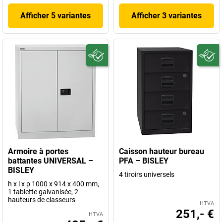
Afficher 5 variantes
Afficher 3 variantes
Armoire à portes
Caisson hauteur bureau
battantes UNIVERSAL –
PFA – BISLEY
BISLEY
4 tiroirs universels
h x l x p 1000 x 914 x 400 mm,
1 tablette galvanisée, 2
hauteurs de classeurs
HTVA
251,- €
HTVA