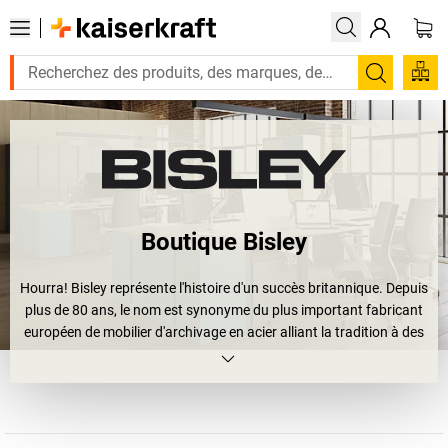
Recherc
Boutique Bisley
Hourra! Bisley représente l'histoire d'un succès britannique. Depuis
plus de 80 ans, le nom est synonyme du plus important fabricant
européen de mobilier d'archivage en acier alliant la tradition à des
concepts progressistes. Les produits Bisley allient innovations
technologiques, design et fonctionnalité de manière indémodable
et dynamique de façon à transformer votre bureau en espace
naturel. Celui qui a un jour possédé ou possède encore dans son
bureau une
armoire Bisley
, un
caisson roulant Bisley
, une
armoire