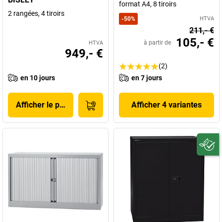
format A4, 8 tiroirs
2 rangées, 4 tiroirs
-
50
%
HTVA
211,- €
105,- €
à partir de
HTVA
949,- €
(2)
en 10 jours
en 7 jours
Afficher le produit
Afficher 4 variantes