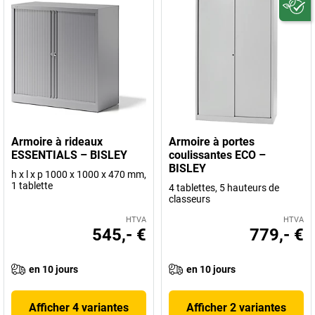
Armoire à rideaux
Armoire à portes
ESSENTIALS – BISLEY
coulissantes ECO –
BISLEY
h x l x p 1000 x 1000 x 470 mm,
1 tablette
4 tablettes, 5 hauteurs de
classeurs
HTVA
HTVA
545,- €
779,- €
en 10 jours
en 10 jours
Afficher 4 variantes
Afficher 2 variantes