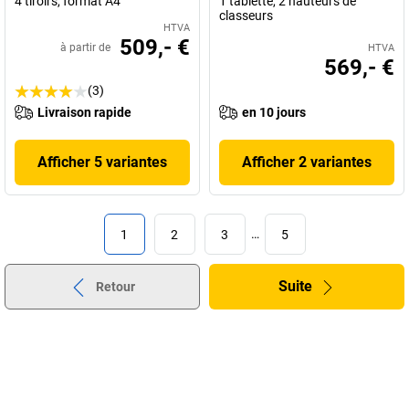
4 tiroirs, format A4
1 tablette, 2 hauteurs de
classeurs
HTVA
509,- €
à partir de
HTVA
569,- €
(3)
Livraison rapide
en 10 jours
Afficher 5 variantes
Afficher 2 variantes
1
2
3
…
5
Suite
Retour