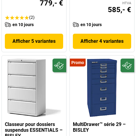
779,- €
HTVA
585,- €
(2)
en 10 jours
en 10 jours
Afficher 5 variantes
Afficher 4 variantes
Promo
Classeur pour dossiers
MultiDrawer™ série 29 –
suspendus ESSENTIALS –
BISLEY
BISLEY